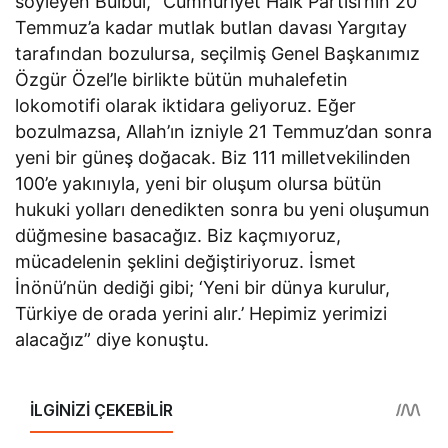
söyleyen Bülbül, “​Cumhuriyet Halk Partisi’nin 20
Temmuz’a kadar mutlak butlan davası Yargıtay
tarafından bozulursa, seçilmiş Genel Başkanımız
Özgür Özel’le birlikte bütün muhalefetin
lokomotifi olarak iktidara geliyoruz. Eğer
bozulmazsa, Allah’ın izniyle 21 Temmuz’dan sonra
yeni bir güneş doğacak. Biz 111 milletvekilinden
100’e yakınıyla, yeni bir oluşum olursa bütün
hukuki yolları denedikten sonra bu yeni oluşumun
düğmesine basacağız. Biz kaçmıyoruz,
mücadelenin şeklini değiştiriyoruz. İsmet
İnönü’nün dediği gibi; ‘Yeni bir dünya kurulur,
Türkiye de orada yerini alır.’ Hepimiz yerimizi
alacağız” diye konuştu.