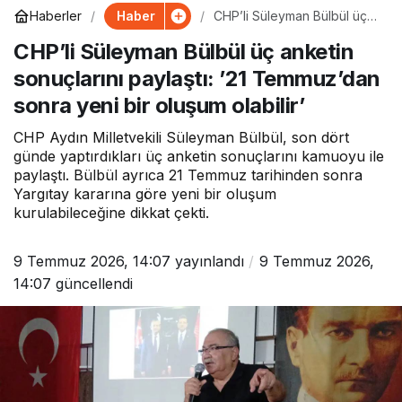
Haber
Haberler
CHP’li Süleyman Bülbül üç
anketin sonuçlarını paylaştı:
CHP’li Süleyman Bülbül üç anketin
’21 Temmuz’dan sonra yeni
bir oluşum olabilir’
sonuçlarını paylaştı: ’21 Temmuz’dan
sonra yeni bir oluşum olabilir’
CHP Aydın Milletvekili Süleyman Bülbül, son dört
günde yaptırdıkları üç anketin sonuçlarını kamuoyu ile
paylaştı. Bülbül ayrıca 21 Temmuz tarihinden sonra
Yargıtay kararına göre yeni bir oluşum
kurulabileceğine dikkat çekti.
9 Temmuz 2026, 14:07
yayınlandı
9 Temmuz 2026,
14:07
güncellendi