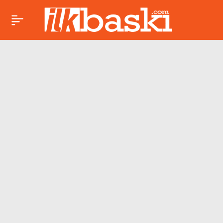
CHP’li Süleyman
Paylaş
Bülbül üç anketin
sonuçlarını paylaştı:
’21 Temmuz’dan
sonra yeni bir oluşum
olabilir’