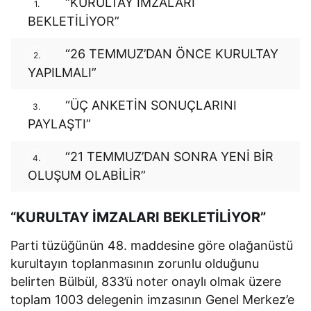
“KURULTAY İMZALARI
1.
BEKLETİLİYOR”
“26 TEMMUZ’DAN ÖNCE KURULTAY
2.
YAPILMALI”
“ÜÇ ANKETİN SONUÇLARINI
3.
PAYLAŞTI”
“21 TEMMUZ’DAN SONRA YENİ BİR
4.
OLUŞUM OLABİLİR”
“KURULTAY İMZALARI BEKLETİLİYOR”
Parti tüzüğünün 48. maddesine göre olağanüstü
kurultayın toplanmasının zorunlu olduğunu
belirten Bülbül, 833’ü noter onaylı olmak üzere
toplam 1003 delegenin imzasının Genel Merkez’e