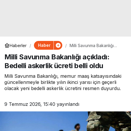
Haber
Haberler
Milli Savunma Bakanlığı
açıkladı: Bedelli askerlik
Milli Savunma Bakanlığı açıkladı:
ücreti belli oldu
Bedelli askerlik ücreti belli oldu
Milli Savunma Bakanlığı, memur maaş katsayısındaki
güncellenmeyle birlikte yılın ikinci yarısı için geçerli
olacak yeni bedelli askerlik ücretini resmen duyurdu.
9 Temmuz 2026, 15:40
yayınlandı