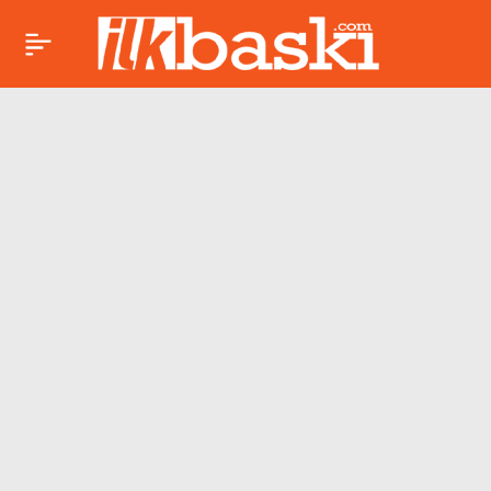
Sivas’ta iki otomobil
Paylaş
çarpıştı: 1 ölü, 3
yaralı