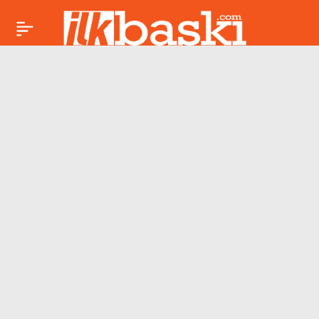
Engin Polat’ın kuzeni
Paylaş
Can Polat silahlı
saldırıya uğradı