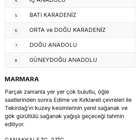
4.
BATI KARADENİZ
5.
ORTA ve DOĞU KARADENİZ
6.
DOĞU ANADOLU
7.
GÜNEYDOĞU ANADOLU
8.
MARMARA
Parçalı zamanla yer yer çok bulutlu, öğle
saatlerinden sonra Edirne ve Kırklareli çevreleri ile
Tekirdağ’ın kuzey kesimlerinin yerel sağanak ve
gök gürültülü sağanak yağışlı geçeceği tahmin
ediliyor.
ÇANAKKALE °C, 27°C