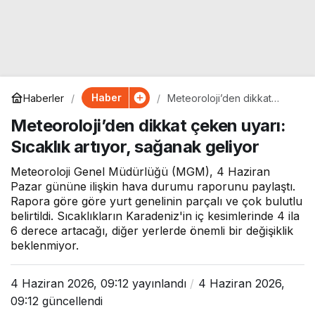
Haber
Haberler
Meteoroloji’den dikkat
çeken uyarı: Sıcaklık artıyor,
Meteoroloji’den dikkat çeken uyarı:
sağanak geliyor
Sıcaklık artıyor, sağanak geliyor
Meteoroloji Genel Müdürlüğü (MGM), 4 Haziran
Pazar gününe ilişkin hava durumu raporunu paylaştı.
Rapora göre göre yurt genelinin parçalı ve çok bulutlu
belirtildi. Sıcaklıkların Karadeniz'in iç kesimlerinde 4 ila
6 derece artacağı, diğer yerlerde önemli bir değişiklik
beklenmiyor.
4 Haziran 2026, 09:12
yayınlandı
4 Haziran 2026,
09:12
güncellendi