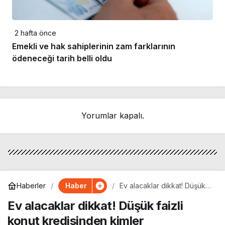
2 hafta önce
Emekli ve hak sahiplerinin zam farklarının
ödeneceği tarih belli oldu
Yorumlar kapalı.
Haber
Haberler
Ev alacaklar dikkat! Düşük
faizli konut kredisinden
Ev alacaklar dikkat! Düşük faizli
kimler faydalanabilecek?
konut kredisinden kimler