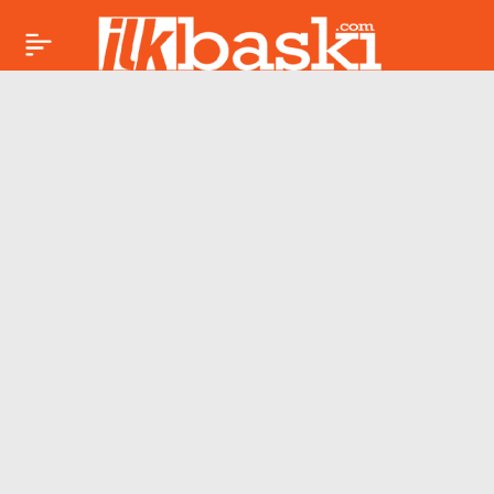
Ev alacaklar dikkat!
Paylaş
Düşük faizli konut
kredisinden kimler
faydalanabilecek?