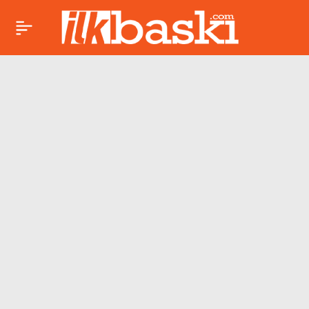
Korkutan deprem
Paylaş
sonrası Murat
Kurum’dan Tokat
açıklaması!