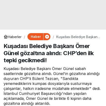
Haber
Haberler
Kuşadası Belediye Başkanı
Ömer Günel gözaltına alındı:
Kuşadası Belediye Başkanı Ömer
CHP’den ilk tepki
gecikmedi!
Günel gözaltına alındı: CHP’den ilk
tepki gecikmedi!
Kuşadası Belediye Başkanı Ömer Günel sabah
saatlerinde gözaltına alındı. Günel'in gözaltına alındığı
duyuran CHP'li Bülent Tezcan, "Sandıkta
yenemediklerini kumpas dosyalarıyla susturmaya
çalışanlar, halkın iradesine müdahale etmektedir" dedi.
İstanbul Cumhuriyet Başsavcılığı'ndan yapılan
açıklamada, Ömer Günel ile birlikte 6 kişinin daha
gözaltına alındığı aktarıldı.