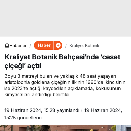
Haber
Haberler
Kraliyet Botanik
Bahçesi’nde ‘ceset çiçeği’
Kraliyet Botanik Bahçesi’nde ‘ceset
açtı!
çiçeği’ açtı!
Boyu 3 metreyi bulan ve yaklaşık 48 saat yaşayan
aristolochia goldiena çiçeğinin ilkinin 1990'da ikincisinin
ise 2023'te açtığı kaydedilen açıklamada, kokusunun
kimyasalları andırdığı belirtildi.
19 Haziran 2024, 15:28
yayınlandı
19 Haziran 2024,
15:28
güncellendi