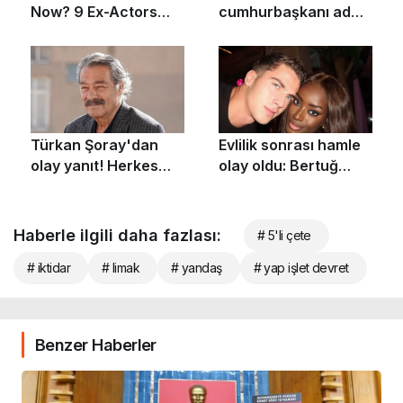
Haberle ilgili daha fazlası:
# 5'li çete
# iktidar
# limak
# yandaş
# yap işlet devret
Benzer Haberler