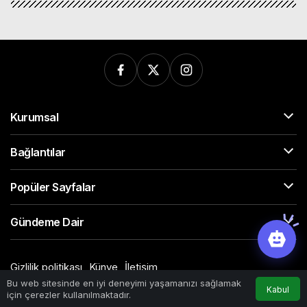
Kurumsal
Bağlantılar
Popüler Sayfalar
Gündeme Dair
Gizlilik politikası
Künye
İletişim
© Telif Hakkı 2026, Tüm Hakları Saklıdır
Bu web sitesinde en iyi deneyimi yaşamanızı sağlamak
Kabul
için çerezler kullanılmaktadır.