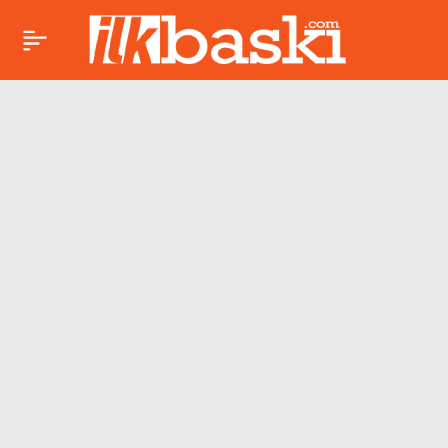
Yandaş şirketleri
Paylaş
‘azıcık’ üzecek vergi
artışı!