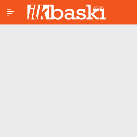
AKP’li Cumhurbaşkanı
Paylaş
Erdoğan, Rasim Arı,
Mesut Özarslan ve
Mehmet Özcan’a
rozet taktı