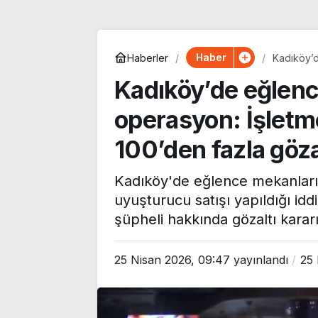
Haber
Haberler
Kadıköy’d
aralarınd
Kadıköy’de eğlen
operasyon: İşletme
100’den fazla göza
Kadıköy'de eğlence mekanları v
uyuşturucu satışı yapıldığı id
şüpheli hakkında gözaltı kararı 
Bahçeli ‘evine dönmeli’
Lösemi tedavi
25 Nisan 2026, 09:47
yayınlandı
25 
demişti… Cevdet
görüyordu… Şa
Yılmaz’dan kritik
Cansever haya