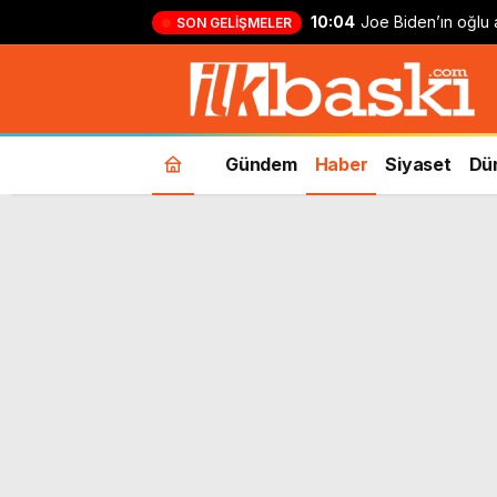
10:04
Joe Biden’ın oğlu a
SON GELIŞMELER
vücuduna yayıldı’
Gündem
Haber
Siyaset
Dü