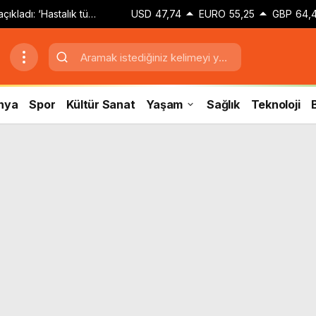
çıkladı: ‘Hastalık tüm
USD
47,74
EURO
55,25
GBP
64,
nya
Spor
Kültür Sanat
Yaşam
Sağlık
Teknoloji
B