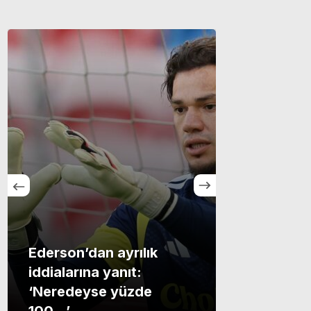
Ederson’dan ayrılık
iddialarına yanıt:
Göztepe h
‘Neredeyse yüzde
maçında 