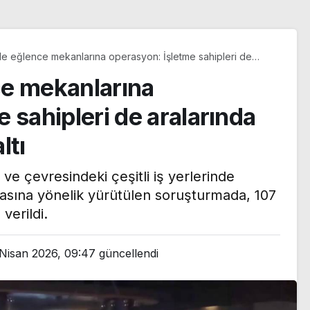
e eğlence mekanlarına operasyon: İşletme sahipleri de
a 100’den fazla gözaltı
ce mekanlarına
 sahipleri de aralarında
ltı
e çevresindeki çeşitli iş yerlerinde
diasına yönelik yürütülen soruşturmada, 107
verildi.
Villarreal’e diş
si
geçiremedi:
Nisan 2026, 09:47
güncellendi
rkıcı
Galatasaray’dan
tını
seyircisi önünde tatsız