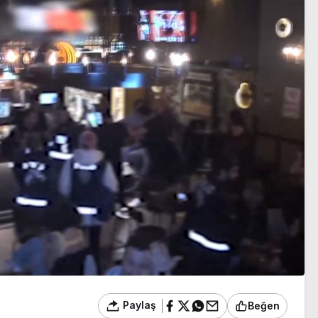
prova
Paylaş
Beğen