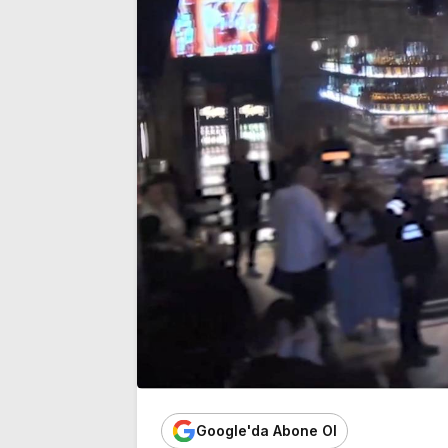
Demirtaş açıklaması
kaybetti
Google'da Abone Ol