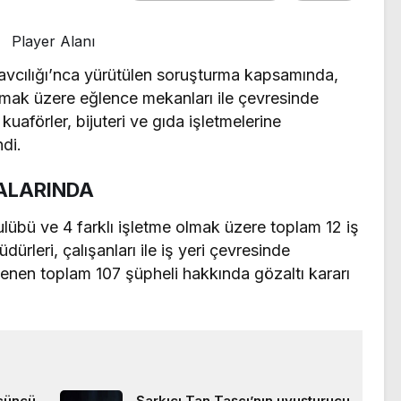
Player Alanı
vcılığı’nca yürütülen soruşturma kapsamında,
lmak üzere eğlence mekanları ile çevresinde
 kuaförler, bijuteri ve gıda işletmelerine
di.
RALARINDA
übü ve 4 farklı işletme olmak üzere toplam 12 iş
dürleri, çalışanları ile iş yeri çevresinde
irlenen toplam 107 şüpheli hakkında gözaltı kararı
çüncü
Şarkıcı Tan Taşçı’nın uyuşturucu