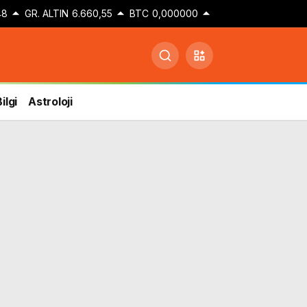
48
GR. ALTIN
6.660,55
BTC
0,000000
ilgi
Astroloji