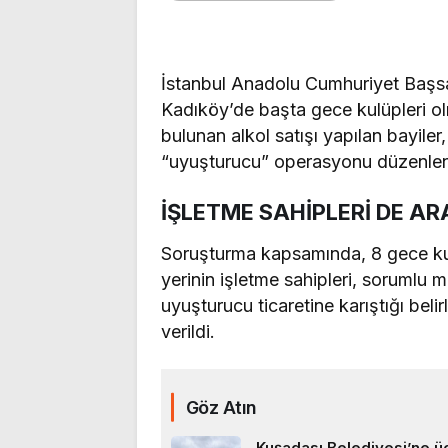
İstanbul Anadolu Cumhuriyet Başsa
Kadıköy’de başta gece kulüpleri o
bulunan alkol satışı yapılan bayiler,
“uyuşturucu” operasyonu düzenlen
İŞLETME SAHİPLERİ DE A
Soruşturma kapsamında, 8 gece kul
yerinin işletme sahipleri, sorumlu mü
uyuşturucu ticaretine karıştığı bel
verildi.
Göz Atın
Kuşadası Belediyesi’ne ü