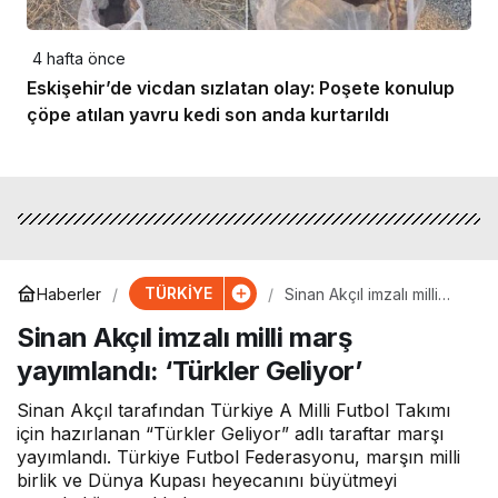
4 hafta önce
Eskişehir’de vicdan sızlatan olay: Poşete konulup
çöpe atılan yavru kedi son anda kurtarıldı
TÜRKİYE
Haberler
Sinan Akçıl imzalı milli
marş yayımlandı: ‘Türkler
Sinan Akçıl imzalı milli marş
Geliyor’
yayımlandı: ‘Türkler Geliyor’
Sinan Akçıl tarafından Türkiye A Milli Futbol Takımı
için hazırlanan “Türkler Geliyor” adlı taraftar marşı
yayımlandı. Türkiye Futbol Federasyonu, marşın milli
birlik ve Dünya Kupası heyecanını büyütmeyi