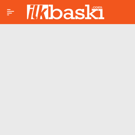
Sinan Akçıl imzalı
Paylaş
milli marş yayımlandı:
‘Türkler Geliyor’