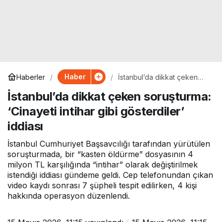
Haber
Haberler
İstanbul’da dikkat çeken
soruşturma: ‘Cinayeti intihar
İstanbul’da dikkat çeken soruşturma:
gibi gösterdiler’ iddiası
‘Cinayeti intihar gibi gösterdiler’
iddiası
İstanbul Cumhuriyet Başsavcılığı tarafından yürütülen
soruşturmada, bir “kasten öldürme” dosyasının 4
milyon TL karşılığında “intihar” olarak değiştirilmek
istendiği iddiası gündeme geldi. Cep telefonundan çıkan
video kaydı sonrası 7 şüpheli tespit edilirken, 4 kişi
hakkında operasyon düzenlendi.