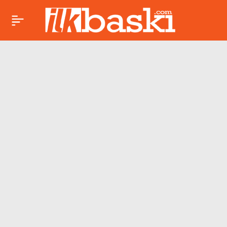
Üretim devleri, hava
Paylaş
kirliliğini
önemsemiyor!