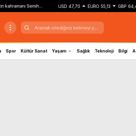
etin kahramanı Semih
USD
47,70
EURO
55,13
GBP
64,
dokunuşla golü attım’
a
Spor
Kültür Sanat
Yaşam
Sağlık
Teknoloji
Bilgi
A