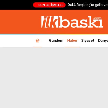
0:44
Beşiktaş’ta galibiy
SON GELIŞMELER
Kılıçsoy: ‘Ufak bir 
Gündem
Haber
Siyaset
Düny