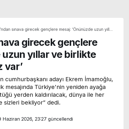
ndan sınava girecek gençlere mesaj: ‘Önünüzde uzun yıllar
e yapacak çok işimiz var’
nava girecek gençlere
zun yıllar ve birlikte
 var’
nin cumhurbaşkanı adayı Ekrem İmamoğlu,
ik mesajında Türkiye'nin yeniden ayağa
ştüğü yerden kaldırılacak, dünya ile her
sizleri bekliyor” dedi.
Türkan Şoray eski eşi
:
Cihan Ünal’a kayıtsız
9 Haziran 2026, 23:27
güncellendi
kroplastik
kalmadı: ‘Bu ne