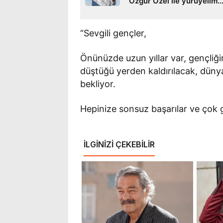
‘Özgür Özel ile yürüyelim
arkadaşlar!’
“Sevgili gençler,
Önünüzde uzun yıllar var, gençliğin
düştüğü yerden kaldırılacak, dünya
bekliyor.
Hepinize sonsuz başarılar ve çok g