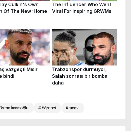
Ekrem İmamoğlu
# öğrenci
# sınav