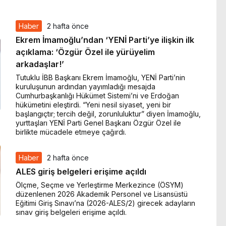
Haber
2 hafta önce
Ekrem İmamoğlu’ndan ‘YENİ Parti’ye ilişkin ilk
açıklama: ‘Özgür Özel ile yürüyelim
arkadaşlar!’
Tutuklu İBB Başkanı Ekrem İmamoğlu, YENİ Parti’nin
kuruluşunun ardından yayımladığı mesajda
Cumhurbaşkanlığı Hükümet Sistemi’ni ve Erdoğan
hükümetini eleştirdi. “Yeni nesil siyaset, yeni bir
başlangıçtır; tercih değil, zorunluluktur” diyen İmamoğlu,
yurttaşları YENİ Parti Genel Başkanı Özgür Özel ile
birlikte mücadele etmeye çağırdı.
Haber
2 hafta önce
ALES giriş belgeleri erişime açıldı
Ölçme, Seçme ve Yerleştirme Merkezince (ÖSYM)
düzenlenen 2026 Akademik Personel ve Lisansüstü
Eğitimi Giriş Sınavı’na (2026-ALES/2) girecek adayların
sınav giriş belgeleri erişime açıldı.