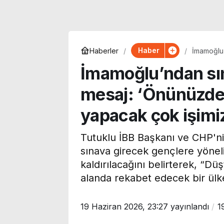
Haber
Haberler
İmamoğlu’
ve birlikt
İmamoğlu’ndan sı
mesaj: ‘Önünüzde u
yapacak çok işimiz
Tutuklu İBB Başkanı ve CHP'
sınava girecek gençlere yönel
kaldırılacağını belirterek, “Dü
alanda rekabet edecek bir ülke 
Korku, komedi, dram ve
Uzmanı uyardı
19 Haziran 2026, 23:27
yayınlandı
1
animasyon… Bu hafta
Akdeniz’de mi