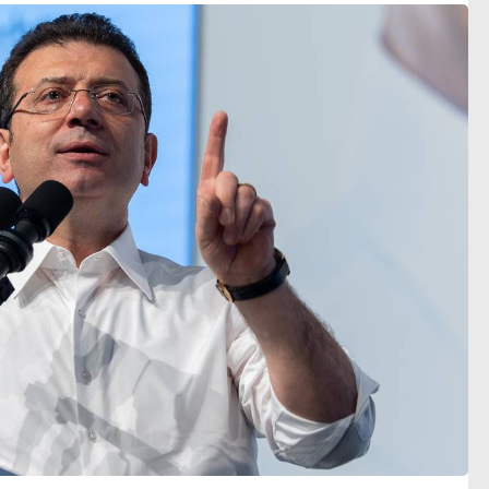
ıyor
yakışıklılık’