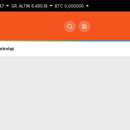
47
GR. ALTIN
6.490,18
BTC
0,000000
stroloji