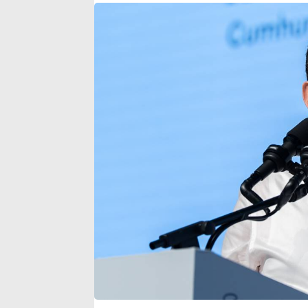
sinemalarda 6 yeni film
yoğunluğu art