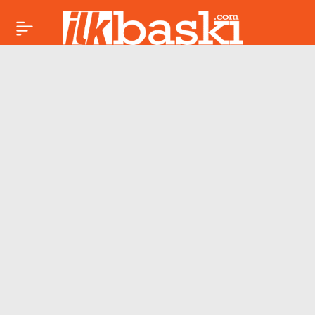
Nefes gazetesinde
Paylaş
‘İmamoğlu’ manşetine
içeriden tepki: ‘Bunu
Kılıçdaroğlu söylüyor’