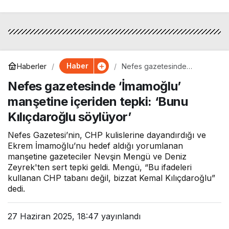
Haber
Haberler
Nefes gazetesinde
‘İmamoğlu’ manşetine
Nefes gazetesinde ‘İmamoğlu’
içeriden tepki: ‘Bunu
Kılıçdaroğlu söylüyor’
manşetine içeriden tepki: ‘Bunu
Kılıçdaroğlu söylüyor’
Nefes Gazetesi’nin, CHP kulislerine dayandırdığı ve
Ekrem İmamoğlu’nu hedef aldığı yorumlanan
manşetine gazeteciler Nevşin Mengü ve Deniz
Zeyrek'ten sert tepki geldi. Mengü, “Bu ifadeleri
kullanan CHP tabanı değil, bizzat Kemal Kılıçdaroğlu”
dedi.
27 Haziran 2025, 18:47
yayınlandı