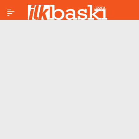
Gazeteci İsmail
Paylaş
Saymaz’ın ‘ev hapsi’
itirazına ret!