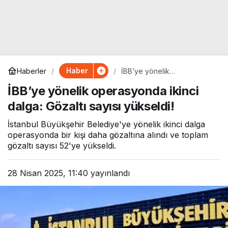
Haber
Haberler
İBB’ye yönelik
operasyonda ikinci dalga:
İBB’ye yönelik operasyonda ikinci
Gözaltı sayısı yükseldi!
dalga: Gözaltı sayısı yükseldi!
İstanbul Büyükşehir Belediye'ye yönelik ikinci dalga
operasyonda bir kişi daha gözaltına alındı ve toplam
gözaltı sayısı 52'ye yükseldi.
28 Nisan 2025, 11:40
yayınlandı