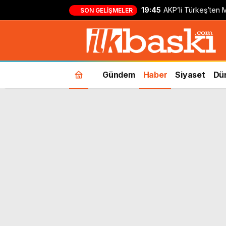
19:45
AKP’li Türkeş’ten M
SON GELIŞMELER
‘Asgaride, terörist
toleransın onda bir
Gündem
Haber
Siyaset
Dü