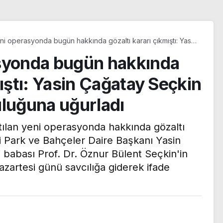
ni operasyonda bugün hakkında gözaltı kararı çıkmıştı: Yasin
eçkin babasını son yolculuğuna uğurladı
asyonda bugün hakkında
mıştı: Yasin Çağatay Seçkin
uluğuna uğurladı
tılan yeni operasyonda hakkında gözaltı
i Park ve Bahçeler Daire Başkanı Yasin
’dan
 babası Prof. Dr. Öznur Bülent Seçkin'in
azartesi günü savcılığa giderek ifade
epki:
n
Frankfurt, Hull City iki