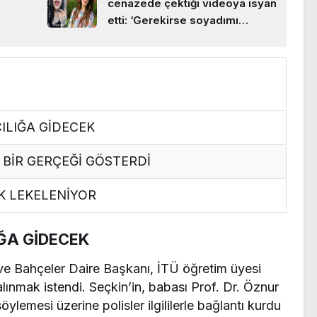
cenazede çektiği videoya isyan
etti: ‘Gerekirse soyadımı
değiştiririm’
ILIĞA GİDECEK
 BİR GERÇEĞİ GÖSTERDİ
K LEKELENİYOR
ĞA GİDECEK
e Bahçeler Daire Başkanı, İTÜ öğretim üyesi
lınmak istendi. Seçkin’in, babası Prof. Dr. Öznur
öylemesi üzerine polisler ilgililerle bağlantı kurdu