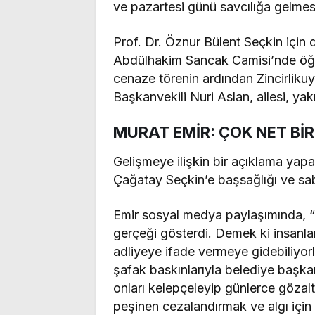
ve pazartesi günü savcılığa gelmesi
Prof. Dr. Öznur Bülent Seçkin içi
Abdülhakim Sancak Camisi’nde öğle 
cenaze törenin ardından Zincirliku
Başkanvekili Nuri Aslan, ailesi, yakı
MURAT EMİR: ÇOK NET Bİ
Gelişmeye ilişkin bir açıklama ya
Çağatay Seçkin’e başsağlığı ve sabı
Emir sosyal medya paylaşımında, “
gerçeği gösterdi. Demek ki insanlar
adliyeye ifade vermeye gidebiliy
şafak baskınlarıyla belediye başka
onları kelepçeleyip günlerce gözalt
peşinen cezalandırmak ve algı için k