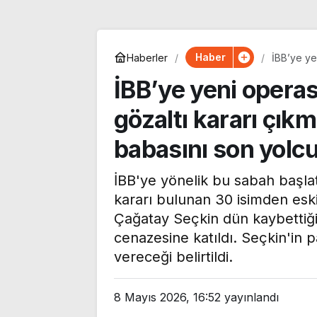
Haber
Haberler
İBB’ye ye
Çağatay S
İBB’ye yeni oper
gözaltı kararı çık
babasını son yolc
İBB'ye yönelik bu sabah başla
kararı bulunan 30 isimden esk
Aylin Nazlıaka
Çağatay Seçkin dün kaybettiği
cenazesine katıldı. Seçkin'in p
Eyüpsultan
vereceği belirtildi.
Haftanın kazandıran
Müftülüğü’ne t
yatırım araçları belli
‘Çocuklarımızı
oldu: Altın, dolar ve
kutuplaşmanı
8 Mayıs 2026, 16:52
yayınlandı