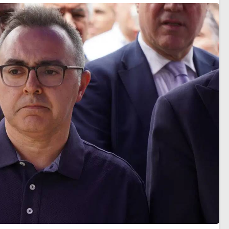
pmayın’
golle geçti