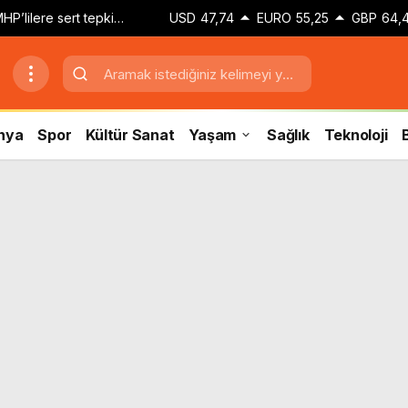
HP’lilere sert tepki:
USD
47,74
EURO
55,25
GBP
64,
lere gösterilen
i…’
nya
Spor
Kültür Sanat
Yaşam
Sağlık
Teknoloji
B