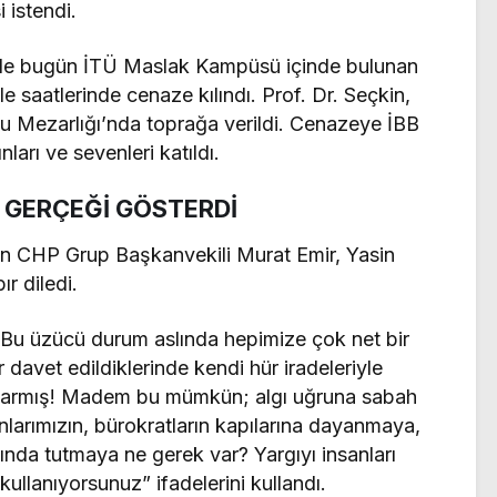
 istendi.
n de bugün İTÜ Maslak Kampüsü içinde bulunan
saatlerinde cenaze kılındı. Prof. Dr. Seçkin,
yu Mezarlığı’nda toprağa verildi. Cenazeye İBB
nları ve sevenleri katıldı.
R GERÇEĞİ GÖSTERDİ
pan CHP Grup Başkanvekili Murat Emir, Yasin
r diledi.
Bu üzücü durum aslında hepimize çok net bir
 davet edildiklerinde kendi hür iradeleriyle
orlarmış! Madem bu mümkün; algı uğruna sabah
nlarımızın, bürokratların kapılarına dayanmaya,
ında tutmaya ne gerek var? Yargıyı insanları
ullanıyorsunuz” ifadelerini kullandı.