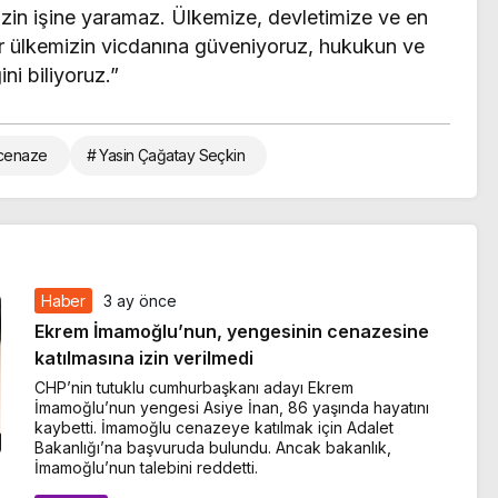
imizin işine yaramaz. Ülkemize, devletimize ve en
ler ülkemizin vicdanına güveniyoruz, hukukun ve
ni biliyoruz.”
cenaze
# Yasin Çağatay Seçkin
Haber
3 ay önce
Ekrem İmamoğlu’nun, yengesinin cenazesine
katılmasına izin verilmedi
CHP’nin tutuklu cumhurbaşkanı adayı Ekrem
İmamoğlu’nun yengesi Asiye İnan, 86 yaşında hayatını
kaybetti. İmamoğlu cenazeye katılmak için Adalet
Bakanlığı’na başvuruda bulundu. Ancak bakanlık,
İmamoğlu’nun talebini reddetti.