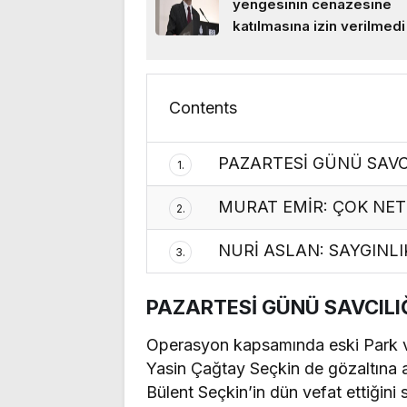
yengesinin cenazesine
katılmasına izin verilmedi
Contents
PAZARTESİ GÜNÜ SAVC
1.
MURAT EMİR: ÇOK NET
2.
NURİ ASLAN: SAYGINLI
3.
PAZARTESİ GÜNÜ SAVCILI
Operasyon kapsamında eski Park v
Yasin Çağtay Seçkin de gözaltına a
Bülent Seçkin’in dün vefat ettiğini s