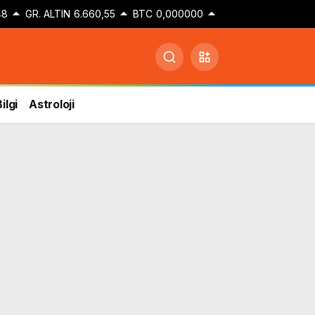
48
GR. ALTIN
6.660,55
BTC
0,000000
ilgi
Astroloji