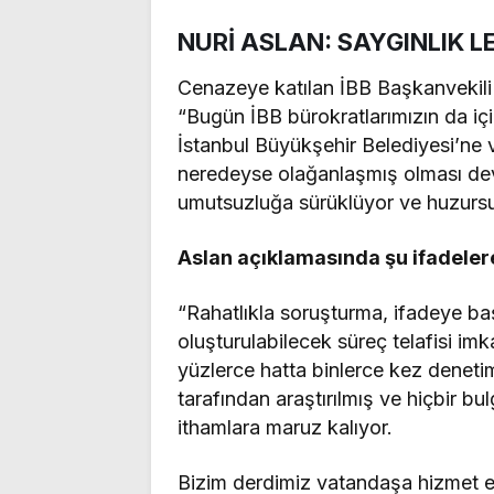
NURİ ASLAN: SAYGINLIK L
Cenazeye katılan İBB Başkanvekili
“Bugün İBB bürokratlarımızın da içi
İstanbul Büyükşehir Belediyesi’ne v
neredeyse olağanlaşmış olması devle
umutsuzluğa sürüklüyor ve huzursu
Aslan açıklamasında şu ifadelere
“Rahatlıkla soruşturma, ifadeye ba
oluşturulabilecek süreç telafisi i
yüzlerce hatta binlerce kez denetim
tarafından araştırılmış ve hiçbir b
ithamlara maruz kalıyor.
Bizim derdimiz vatandaşa hizmet e