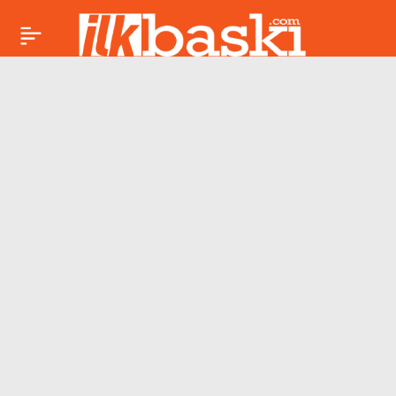
Tutuklu bulunan
Paylaş
gazeteci Alican
Uludağ ilk kez hakim
karşısına çıkıyor