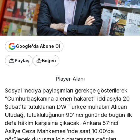
Google'da Abone Ol
Paylaş
Beğen
Player Alanı
Sosyal medya paylaşımları gerekçe gösterilerek
“Cumhurbaşkanına alenen hakaret” iddiasıyla 20
Şubat’ta tutuklanan DW Türkçe muhabiri Alican
Uludağ, tutukluluğunun 90’ıncı gününde bugün ilk
defa hâkim karşısına çıkacak. Ankara 57’nci
Asliye Ceza Mahkemesi’nde saat 10.00’da
görülecek duruşma için dayanışma çağrıları