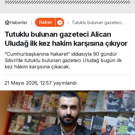
Haber
Haberler
Tutuklu bulunan gazeteci
Alican Uludağ ilk kez hakim
Tutuklu bulunan gazeteci Alican
karşısına çıkıyor
Uludağ ilk kez hakim karşısına çıkıyor
“Cumhurbaşkanına hakaret” iddiasıyla 90 gündür
Silivri’de tutuklu bulunan gazeteci Uludağ bugün ilk
kez hâkim karşısına çıkacak.
21 Mayıs 2026, 12:57
yayınlandı