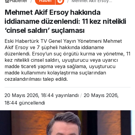
Haber
Haberler
Mehmet Akif Ersoy
hakkında iddianame
Mehmet Akif Ersoy hakkında
düzenlendi: 11 kez nitelikli
‘cinsel saldırı’ suçlaması
iddianame düzenlendi: 11 kez nitelikli
‘cinsel saldırı’ suçlaması
Eski Habertürk TV Genel Yayın Yönetmeni Mehmet
Akif Ersoy ve 7 şüpheli hakkında iddianame
düzenlendi. Ersoy’un suç örgütü kurma ve yönetme, 11
kez nitelikli cinsel saldırı, uyuşturucu veya uyarıcı
madde ticareti yapma veya sağlama, uyuşturucu
madde kullanımını kolaylaştırma suçlarından
cezalandırılması talep edildi.
20 Mayıs 2026, 18:44
yayınlandı
20 Mayıs 2026,
18:44
güncellendi