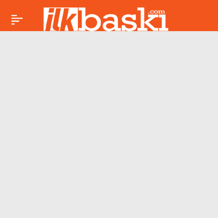
Mehmet Akif Ersoy
Paylaş
hakkında iddianame
düzenlendi: 11 kez
nitelikli ‘cinsel saldırı’
suçlaması