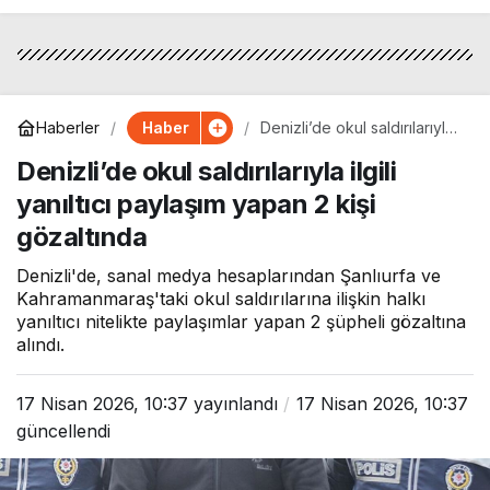
Haber
Haberler
Denizli’de okul saldırılarıyla
ilgili yanıltıcı paylaşım yapan
Denizli’de okul saldırılarıyla ilgili
2 kişi gözaltında
yanıltıcı paylaşım yapan 2 kişi
gözaltında
Denizli'de, sanal medya hesaplarından Şanlıurfa ve
Kahramanmaraş'taki okul saldırılarına ilişkin halkı
yanıltıcı nitelikte paylaşımlar yapan 2 şüpheli gözaltına
alındı.
17 Nisan 2026, 10:37
yayınlandı
17 Nisan 2026, 10:37
güncellendi