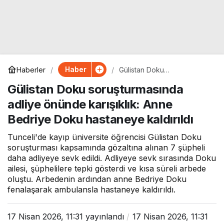
Haber
Haberler
Gülistan Doku
soruşturmasında adliye
Gülistan Doku soruşturmasında
önünde karışıklık: Anne
Bedriye Doku hastaneye
adliye önünde karışıklık: Anne
kaldırıldı
Bedriye Doku hastaneye kaldırıldı
Tunceli'de kayıp üniversite öğrencisi Gülistan Doku
soruşturması kapsamında gözaltına alınan 7 şüpheli
daha adliyeye sevk edildi. Adliyeye sevk sırasında Doku
ailesi, şüphelilere tepki gösterdi ve kısa süreli arbede
oluştu. Arbedenin ardından anne Bedriye Doku
fenalaşarak ambulansla hastaneye kaldırıldı.
17 Nisan 2026, 11:31
yayınlandı
17 Nisan 2026, 11:31