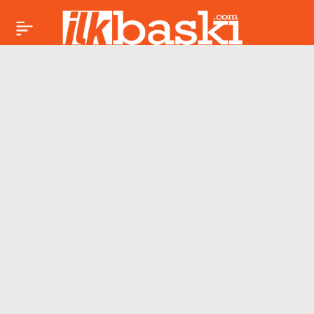
Denizli’de okul
Paylaş
saldırılarıyla ilgili
yanıltıcı paylaşım
yapan 2 kişi
gözaltında