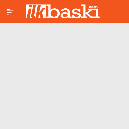
İstanbul Büyükşehir
Paylaş
Belediyesi’nden
emekliye ücretsiz
halk ekmek desteği