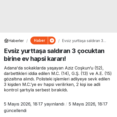
Haber
Haberler
Evsiz yurttaşa saldıran 3
çocuktan birine ev hapsi
Evsiz yurttaşa saldıran 3 çocuktan
kararı!
birine ev hapsi kararı!
Adana'da sokaklarda yaşayan Aziz Coşkun’u (52),
darbettikleri iddia edilen M.C. (14), G.Ş. (13) ve A.E. (15)
gözaltına alındı. Polisteki işlemleri adliyeye sevk edilen
3 kişiden M.C.’ye ev hapsi verilirken, 2 kişi ise adli
kontrol şartıyla serbest bırakıldı.
5 Mayıs 2026, 18:17
yayınlandı
5 Mayıs 2026, 18:17
güncellendi