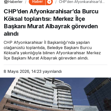
Haber
Haberler
CHP’den Afyonkarahisar’da
Burcu Köksal toplantısı:
CHP’den Afyonkarahisar’da Burcu
Merkez İlçe Başkanı Murat
Albayrak görevden alındı
Köksal toplantısı: Merkez İlçe
Başkanı Murat Albayrak görevden
alındı
CHP Afyonkarahisar İl Başkanlığı'nda yapılan
olağanüstü toplantıda, Belediye Başkanı Burcu
Köksal’a yakınlığıyla bilinen Afyonkarahisar Merkez
İlçe Başkanı Murat Albayrak görevden alındı.
8 Mayıs 2026, 14:23
yayınlandı