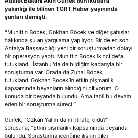
Adalet Bakanı Akın Gürlek dün iktidara
yakınlığı ile bilinen TGRT Haber yayınında
şunları demişti:
“Muhittin Böcek, Gökhan Böcek ve diğer şahıslar
hakkında şu an yargılama yapılıyor. Bir de en son
Antalya Başsavcılığı yeni bir soruşturmadan dolayı
bir operasyon yaptı. Muhittin Böcek ikinci defa
tutuklandı. İstanbul’da da bildiğim kadarıyla bir
soruşturma var. Orada da Zuhal Böcek
tutuklandı.Gökhan Böcek’in etkin pişmanlık
kapsamında beyanların alındığını biliyorum. O
konuda bir beyanda bulundu. Ama tabii bu devam
eden bir soruşturma süreci.”
Gürlek, “Özkan Yalım da mı itirafçı oldu?”
sorusuna, “Etkin pişmanlık kapsamında beyanda
bulundu. Soruşturma içeriğine ilişkin bilgi