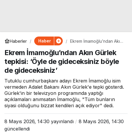
Haber
Haberler
Ekrem İmamoğlu’ndan Akın
Gürlek tepkisi: ‘Öyle de
Ekrem İmamoğlu’ndan Akın Gürlek
gideceksiniz böyle de
gideceksiniz’
tepkisi: ‘Öyle de gideceksiniz böyle
de gideceksiniz’
Tutuklu cumhurbaşkanı adayı Ekrem İmamoğlu isim
vermeden Adalet Bakanı Akın Gürlek'e tepki gösterdi.
Gürlek'in bir televizyon programında yaptığı
açıklamaları anımsatan İmamoğlu, "Tüm bunların
siyasi olduğunu bizzat kendileri açık ediyor" dedi.
8 Mayıs 2026, 14:30
yayınlandı
8 Mayıs 2026, 14:30
güncellendi