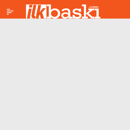
CHP’den
Paylaş
Afyonkarahisar’da
Burcu Köksal
toplantısı: Merkez
İlçe Başkanı Murat
Albayrak görevden
alındı