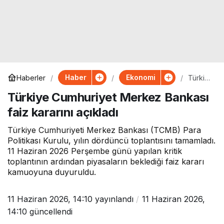
Haber
Ekonomi
Haberler
Türkiy
e
Türkiye Cumhuriyet Merkez Bankası
Cumhu
riyet
faiz kararını açıkladı
Merke
z
Banka
Türkiye Cumhuriyeti Merkez Bankası (TCMB) Para
sı faiz
Politikası Kurulu, yılın dördüncü toplantısını tamamladı.
kararın
11 Haziran 2026 Perşembe günü yapılan kritik
ı
toplantının ardından piyasaların beklediği faiz kararı
açıklad
ı
kamuoyuna duyuruldu.
11 Haziran 2026, 14:10
yayınlandı
11 Haziran 2026,
14:10
güncellendi