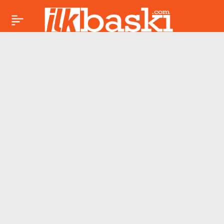
Sigara fiyatlarına
Paylaş
yeni artış: 3
Haziran’dan itibaren
geçerli