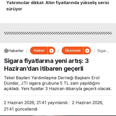
Yatırımcılar dikkat: Altın fiyatlarında yükseliş serisi
sürüyor
Haber
Ekonomi
Haberler
Sigara
fiyatları
Sigara fiyatlarına yeni artış: 3
na
yeni
Haziran’dan itibaren geçerli
artış: 3
Hazira
n’dan
Tekel Bayileri Yardımlaşma Derneği Başkanı Erol
itibare
Dündar, JTI sigara grubuna 5 TL zam yapıldığını
n
açıkladı. Yeni fiyatlar 3 Haziran itibarıyla geçerli olacak.
geçerli
2 Haziran 2026, 21:41
yayınlandı
2 Haziran 2026,
21:41
güncellendi