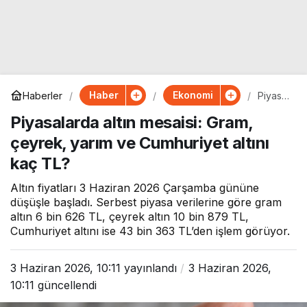
Haber
Ekonomi
Haberler
Piyasal
arda
Piyasalarda altın mesaisi: Gram,
altın
mesais
çeyrek, yarım ve Cumhuriyet altını
i:
Gram,
kaç TL?
çeyrek
, yarım
Altın fiyatları 3 Haziran 2026 Çarşamba gününe
ve
Cumhu
düşüşle başladı. Serbest piyasa verilerine göre gram
riyet
altın 6 bin 626 TL, çeyrek altın 10 bin 879 TL,
altını
Cumhuriyet altını ise 43 bin 363 TL’den işlem görüyor.
kaç
TL?
3 Haziran 2026, 10:11
yayınlandı
3 Haziran 2026,
10:11
güncellendi