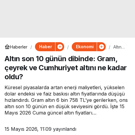
Haber
Ekonomi
Haberler
Altın
son 10
Altın son 10 günün dibinde: Gram,
günün
dibind
çeyrek ve Cumhuriyet altını ne kadar
e:
Gram,
oldu?
çeyrek
ve
Küresel piyasalarda artan enerji maliyetleri, yükselen
Cumhu
riyet
dolar endeksi ve faiz baskısı altın fiyatlarında düşüşü
altını
hızlandırdı. Gram altın 6 bin 758 TL’ye gerilerken, ons
ne
altın son 10 günün en düşük seviyesini gördü. İşte 15
kadar
Mayıs 2026 Cuma güncel altın fiyatları…
oldu?
15 Mayıs 2026, 11:09
yayınlandı