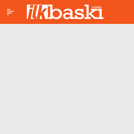
E-ticaret verileri
Paylaş
ortaya koydu:
Lahmacun tahtını
hamburgere bıraktı