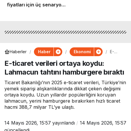
fiyatları için üç senaryo…
Haber
Ekonomi
Haberler
E-
ticaret
E-ticaret verileri ortaya koydu:
verileri
ortaya
Lahmacun tahtını hamburgere bıraktı
koydu:
Lahma
cun
Ticaret Bakanlığı’nın 2025 e-ticaret verileri, Türkiye’nin
tahtını
yemek siparişi alışkanlıklarında dikkat çeken değişimi
hambu
ortaya koydu. Uzun yıllardır popülerliğini koruyan
rgere
lahmacun, yerini hamburgere bırakırken hızlı ticaret
bıraktı
hacmi 388,7 milyar TL’ye ulaştı.
14 Mayıs 2026, 15:57
yayınlandı
14 Mayıs 2026, 15:57
güncellendi