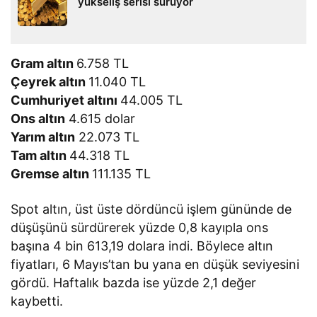
yükseliş serisi sürüyor
Gram altın
6.758 TL
Çeyrek altın
11.040 TL
Cumhuriyet altını
44.005 TL
Ons altın
4.615 dolar
Yarım altın
22.073 TL
Tam altın
44.318 TL
Gremse altın
111.135 TL
Spot altın, üst üste dördüncü işlem gününde de
düşüşünü sürdürerek yüzde 0,8 kayıpla ons
başına 4 bin 613,19 dolara indi. Böylece altın
fiyatları, 6 Mayıs’tan bu yana en düşük seviyesini
gördü. Haftalık bazda ise yüzde 2,1 değer
kaybetti.