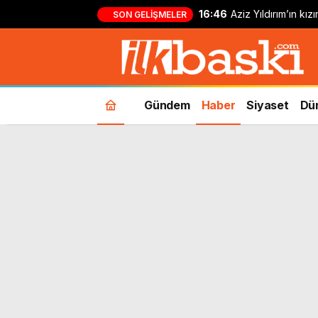
16:46
Aziz Yıldırım’ın kı
SON GELIŞMELER
yapan kişi hakkında
Gündem
Haber
Siyaset
Dü