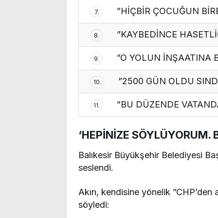
”HİÇBİR ÇOCUĞUN BİR
7.
”KAYBEDİNCE HASETL
8.
”O YOLUN İNŞAATINA 
9.
”2500 GÜN OLDU SIND
10.
”BU DÜZENDE VATANDA
11.
‘HEPİNİZE SÖYLÜYORUM. 
Balıkesir Büyükşehir Belediyesi B
seslendi.
Akın, kendisine yönelik ”CHP’den ay
söyledi: