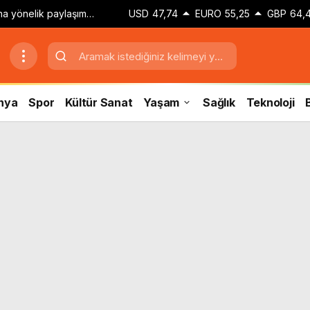
zına yönelik paylaşım
USD
47,74
EURO
55,25
GBP
64,
 adli kontrol kararı
nya
Spor
Kültür Sanat
Yaşam
Sağlık
Teknoloji
B