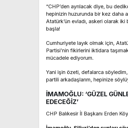
“CHP’den ayrılacak diye, bu dediko
hepinizin huzurunda bir kez daha 
Atatürk’ün evladı, askeri olarak iki
başla!
Cumhuriyete layık olmak için, Atat
Partisi’nin fikirlerini iktidara taşı
mücadele ediyorum.
Yani işin özeti, defalarca söyledim
partili arkadaşlarım, hepinize söyl
İMAMOĞLU: ‘GÜZEL GÜNL
EDECEĞİZ’
CHP Balıkesir İl Başkanı Erden K
İmamoğlu, Silivri’den şunları söy