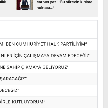
llık
çarpıcı yazı: ‘Bu sürecin kırılma
i
noktası…’
M. BEN CUMHURİYET HALK PARTİLİYİM”
NLER İÇİN ÇALIŞMAYA DEVAM EDECEĞİZ’
NE SAHİP ÇIKMAYA GELİYORUZ’
AŞARACAĞIZ”
DECEĞİZ”
DİRLE KUTLUYORUM”