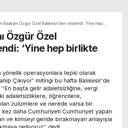
 Başkanı Özgür Özel Balıkesir’den seslendi: ‘Yine hep
aşaracağız’
ı Özgür Özel
ndi: ‘Yine hep birlikte
 yönelik operasyonlara tepki olarak
hip Çıkıyor' mitingi bu hafta Balıkesir'de
''En başta gelir adaletsizliğine, vergi
 adaletsizliklere, öğrencilere,
pılan zulümlere ve nerede varsa bir
n Le
ir kez daha Cumhuriyeti Cumhuriyet yapan
ı yazı:
n ve kimseyi geride bırakmayan anlayışla
ılma
Trendyol 1. Lig’de yeni
kmaya geliyoruz'' dedi.