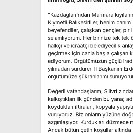
”Kazdağları’ndan Marmara kıyıların
Kıymetli Balıkesirliler, benim canı
beyefendiler, çalışkan gençler, pırıl
selamlıyorum. Her birinize tek tek 
halkçı ve icraatçı belediyecilik anl
geçirmek için canla başla çalışan
ediyorum. Örgütümüzün güçlü irades
yılmadan sürdüren İl Başkanım Er
örgütümüze şükranlarımı sunuyoru
Değerli vatandaşlarım, Silivri zin
kalkıştıkları ilk günden bu yana; ad
koydukları iftiraları, kopyala yapıştı
vuruyoruz. Biz onların yüzüne doğ
azgınlaşıyor. Kurdukları düzmece m
Ancak bütün çetin koşullar altında 