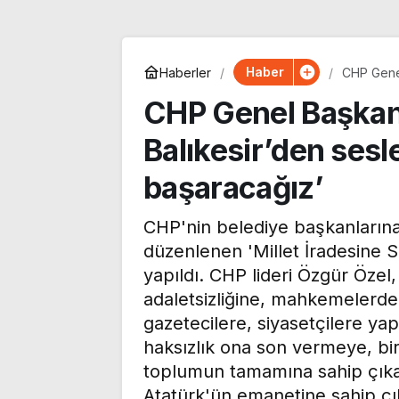
Haber
Haberler
CHP Genel
birlikte b
CHP Genel Başkan
Balıkesir’den sesle
başaracağız’
CHP'nin belediye başkanlarına
düzenlenen 'Millet İradesine Sa
yapıldı. CHP lideri Özgür Özel, 
adaletsizliğine, mahkemelerdeki
gazetecilere, siyasetçilere ya
CHP’li Tepebaşı
Özgür Özel’de
haksızlık ona son vermeye, b
Belediye Başkanı Ahmet
Monde’a çarpıc
toplumun tamamına sahip çıka
Ataç, 54 yıllık parti
‘Bu sürecin kır
Atatürk'ün emanetine sahip çı