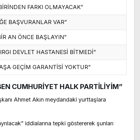
BİRİNDEN FARKI OLMAYACAK”
İĞE BAŞVURANLAR VAR”
BİR AN ÖNCE BAŞLAYIN”
IRGI DEVLET HASTANESİ BİTMEDİ”
ŞA GEÇİM GARANTİSİ YOKTUR”
BEN CUMHURİYET HALK PARTİLİYİM”
aşkanı Ahmet Akın meydandaki yurttaşlara
rılacak” iddialarına tepki göstererek şunları