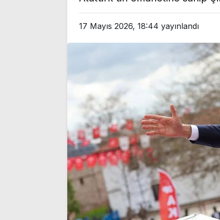
üyeliğinden istifa etti
noktası…’
17 Mayıs 2026, 18:44
yayınlandı