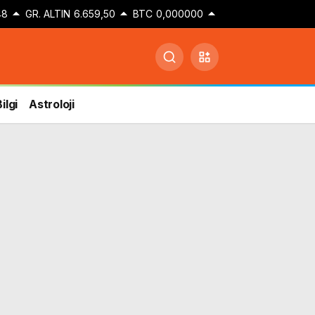
48
GR. ALTIN
6.659,50
BTC
0,000000
ilgi
Astroloji