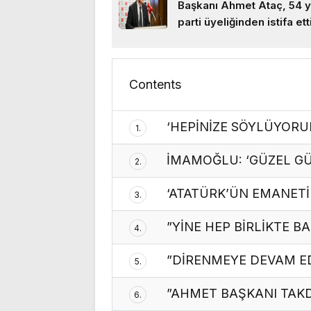
Başkanı Ahmet Ataç, 54 yı
parti üyeliğinden istifa ett
Contents
‘HEPİNİZE SÖYLÜYORU
1.
İMAMOĞLU: ‘GÜZEL GÜ
2.
‘ATATÜRK’ÜN EMANETİ
3.
”YİNE HEP BİRLİKTE B
4.
”DİRENMEYE DEVAM E
5.
”AHMET BAŞKANI TAK
6.