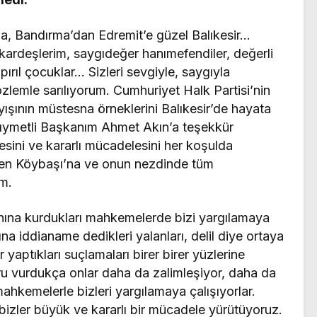
a, Bandırma’dan Edremit’e güzel Balıkesir…
m kardeşlerim, saygıdeğer hanımefendiler, değerli
 pırıl çocuklar… Sizleri sevgiyle, saygıyla
özlemle sarılıyorum. Cumhuriyet Halk Partisi’nin
ayışının müstesna örneklerini Balıkesir’de hayata
 kıymetli Başkanım Ahmet Akın’a teşekkür
ini ve kararlı mücadelesini her koşulda
den Köybaşı’na ve onun nezdinde tüm
m.
danına kurdukları mahkemelerde bizi yargılamaya
ına iddianame dedikleri yalanları, delil diye ortaya
r yaptıkları suçlamaları birer birer yüzlerine
ru vurdukça onlar daha da zalimleşiyor, daha da
ahkemelerle bizleri yargılamaya çalışıyorlar.
bizler büyük ve kararlı bir mücadele yürütüyoruz.