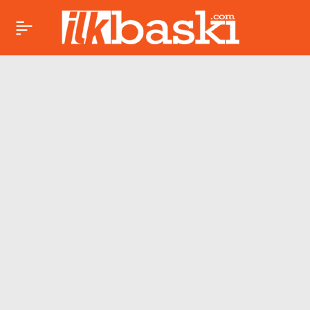
Meteoroloji uyardı: 3
Paylaş
Mayıs’ta sağanak ve
fırtına etkili olacak