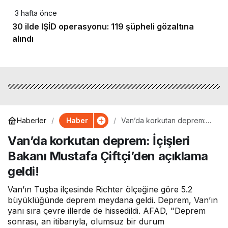
3 hafta önce
30 ilde IŞİD operasyonu: 119 şüpheli gözaltına
alındı
Haber
Haberler
Van’da korkutan deprem:
İçişleri Bakanı Mustafa
Van’da korkutan deprem: İçişleri
Çiftçi’den açıklama geldi!
Bakanı Mustafa Çiftçi’den açıklama
geldi!
Van’ın Tuşba ilçesinde Richter ölçeğine göre 5.2
büyüklüğünde deprem meydana geldi. Deprem, Van’ın
yanı sıra çevre illerde de hissedildi. AFAD, "Deprem
sonrası, an itibarıyla, olumsuz bir durum