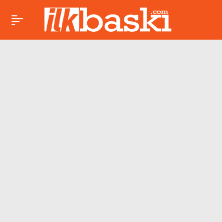
Van’da korkutan
Paylaş
deprem: İçişleri
Bakanı Mustafa
Çiftçi’den açıklama
geldi!