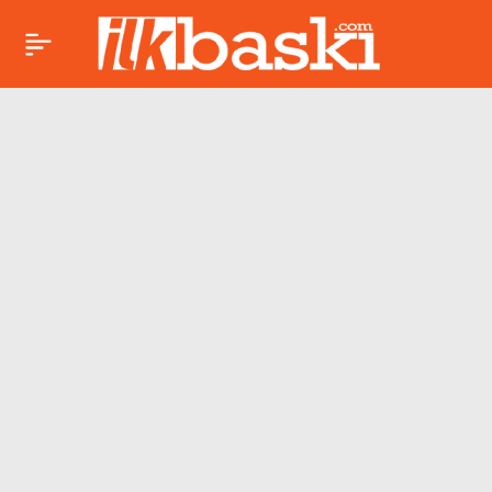
Madencilerin sendika
Paylaş
temsilcileri İçişleri
Bakanı Mustafa Çiftçi
ile görüşecek