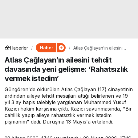
Haber
Haberler
Atlas Çağlayan’ın ailesini
tehdit davasında yeni
Atlas Çağlayan’ın ailesini tehdit
gelişme: ‘Rahatsızlık vermek
istedim’
davasında yeni gelişme: ‘Rahatsızlık
vermek istedim’
Güngören'de öldürülen Atlas Çağlayan (17) cinayetinin
ardından aileye tehdit mesajları attığı belirlenen ve 19
yıl 3 ay hapis talebiyle yargılanan Muhammed Yusuf
Kazıcı hakim karşısına çıktı. Kazıcı savunmasında, "Bir
cahillik yapıp aileye rahatsızlık vermek istedim
pişmanım" dedi. Duruşma 13 Mayıs'a ertelendi.