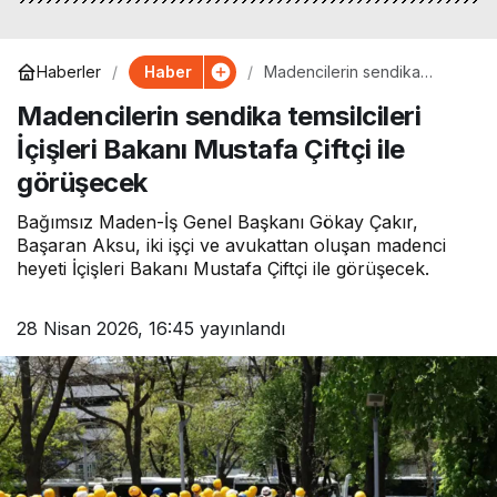
Haber
Haberler
Madencilerin sendika
temsilcileri İçişleri Bakanı
Madencilerin sendika temsilcileri
Mustafa Çiftçi ile görüşecek
İçişleri Bakanı Mustafa Çiftçi ile
görüşecek
Bağımsız Maden-İş Genel Başkanı Gökay Çakır,
Başaran Aksu, iki işçi ve avukattan oluşan madenci
heyeti İçişleri Bakanı Mustafa Çiftçi ile görüşecek.
28 Nisan 2026, 16:45
yayınlandı