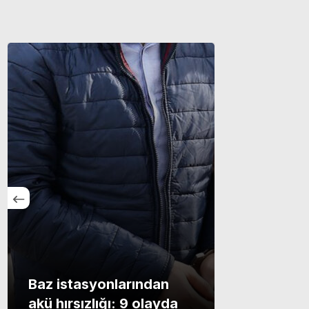
Baz istasyonlarından
akü hırsızlığı: 9 olayda