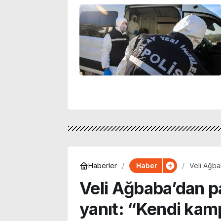
Haber
Haberler
Veli Ağba
ilgili…’
Veli Ağbaba’dan par
yanıt: “Kendi kam