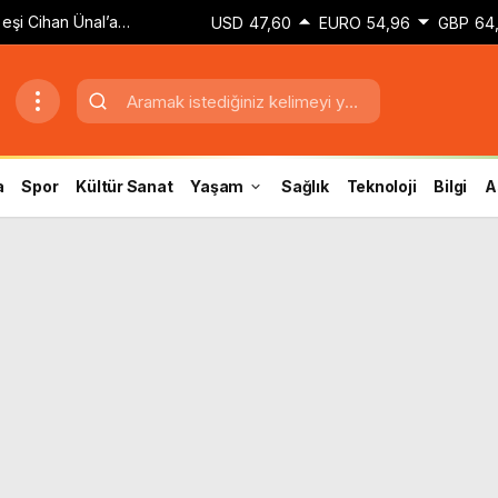
eşi Cihan Ünal’a
USD
47,60
EURO
54,96
GBP
64,
u ne yakışıklılık’
a
Spor
Kültür Sanat
Yaşam
Sağlık
Teknoloji
Bilgi
A