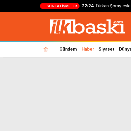
22:24
Türkan Şoray eski 
SON GELIŞMELER
kayıtsız kalmadı: ‘B
Gündem
Haber
Siyaset
Düny