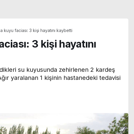
 kuyu faciası: 3 kişi hayatını kaybetti
ciası: 3 kişi hayatını
rdikleri su kuyusunda zehirlenen 2 kardeş
 Ağır yaralanan 1 kişinin hastanedeki tedavisi
i geldi,
MGK’den dikkat çeken
te geçti:
‘Terörsüz Bölge’ mesajı:
ocuk ölü
8 maddelik bildiri