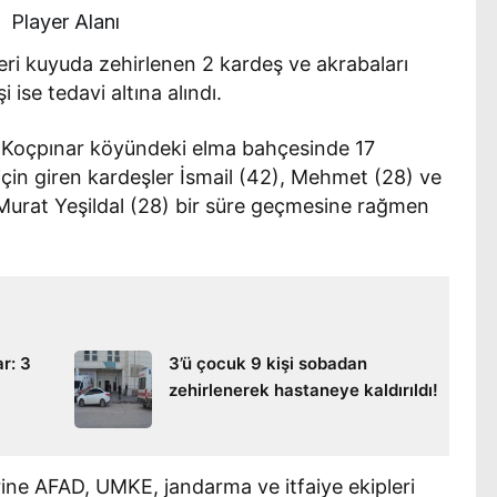
Player Alanı
eri kuyuda zehirlenen 2 kardeş ve akrabaları
 ise tedavi altına alındı.
ı Koçpınar köyündeki elma bahçesinde 17
çin giren kardeşler İsmail (42), Mehmet (28) ve
 Murat Yeşildal (28) bir süre geçmesine rağmen
r: 3
3’ü çocuk 9 kişi sobadan
zehirlenerek hastaneye kaldırıldı!
erine AFAD, UMKE, jandarma ve itfaiye ekipleri