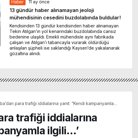
Haber
11 ay önce
13 gündür haber alınamayan jeoloji
mühendisinin cesedini buzdolabında buldular!
Kendisinden 13 gündür kendisinden haber alınamayan
Tekin Atılgan’ın yol kenarındaki buzdolabında cansız
bedenine ulaşıldı. Emekli mühendisle aynı fabrikada
çalışan ve Atılgan’ı tabancayla vurarak öldürdüğü
anlaşılan şüpheli ise saklandığı Kayseri’de yakalanarak
gözaltına alındı.
ba’dan para trafiği iddialarına yanıt: “Kendi kampanyamla
a trafiği iddialarına
panyamla ilgili…’