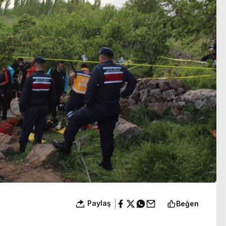
yayımlandı
Paylaş
Beğen