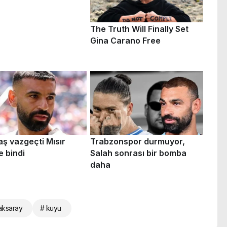
aksaray
# kuyu