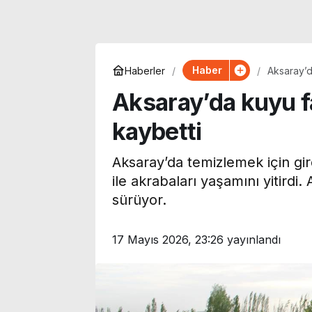
Haber
Haberler
Aksaray’da
Aksaray’da kuyu fa
kaybetti
Aksaray’da temizlemek için gi
ile akrabaları yaşamını yitirdi.
sürüyor.
17 Mayıs 2026, 23:26
yayınlandı
Park yeri tartışması
Evden silah ses
dehşete dönüştü:
ekipler hareke
Çocukları kurtarmaya
13 yaşındaki ç