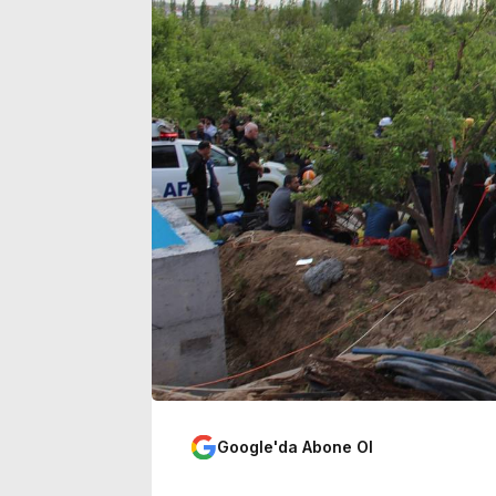
çalışan adam öldürüldü
bulundu
Google'da Abone Ol