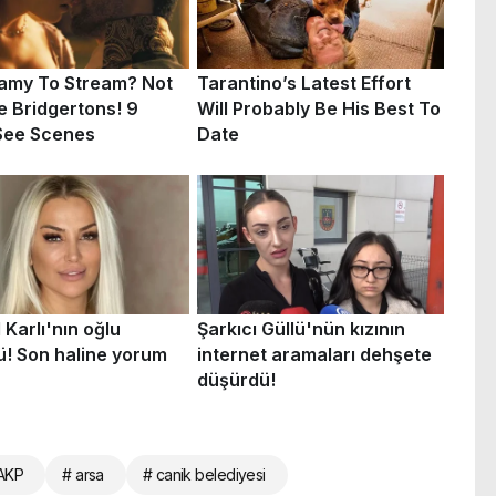
AKP
# arsa
# canik belediyesi