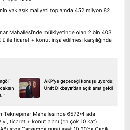
nin yaklaşık maliyeti toplamda 452 milyon 82
nar Mahallesi’nde mülkiyetinde olan 2 bin 403
lü ile ticaret + konut inşa edilmesi karşılığında
ngöl’
AKP’ye geçeceği konuşuluyordu:
acaksın
Ümit Dikbayır’dan açıklama geldi
n…’
an Teknepınar Mahallesi’nde 6572/4 ada
yi, ticaret + konut alanı (en çok 10 kat)
 21 Ağustos Çarşamba günü saat 10.30’da Canik