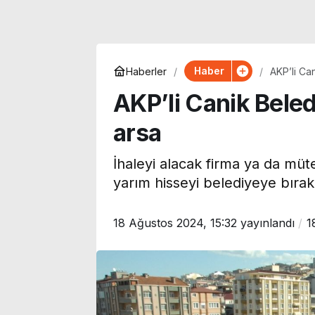
Haber
Haberler
AKP’li Can
AKP’li Canik Beled
arsa
İhaleyi alacak firma ya da müte
yarım hisseyi belediyeye bırak
18 Ağustos 2024, 15:32
yayınlandı
1
Özgür Ceylan duyurdu:
Galatasaray’ı
YENİ Parti’nin bağış
gündemindeki
kampanyasında son
Batrakov’dan 