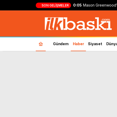
0:05
Mason Greenwood’
SON GELIŞMELER
formasıyla ilk gol!
Gündem
Haber
Siyaset
Düny