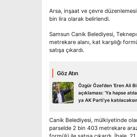
Arsa, inşaat ve çevre düzenlemesi
bin lira olarak belirlendi.
Samsun Canik Belediyesi, Teknepı
metrekare alanı, kat karşılığı formü
satışa çıkardı.
Göz Atın
Özgür Özel’den ‘Eren Ali Bi
açıklaması: ‘Ya hapse atıl
ya AK Parti’ye katılacaksı
Canik Belediyesi, mülkiyetinde ol
parselde 2 bin 403 metrekare arazi
formülü ile satışa çıkardı. İhale,