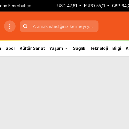
dan Fenerbahçe
USD
47,61
EURO
55,11
GBP
64,
a
Spor
Kültür Sanat
Yaşam
Sağlık
Teknoloji
Bilgi
A