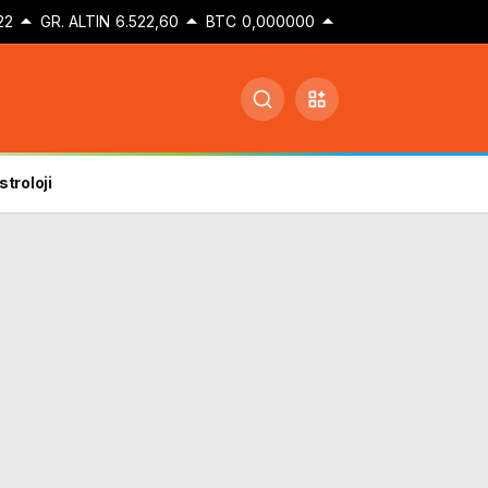
22
GR. ALTIN
6.522,60
BTC
0,000000
stroloji