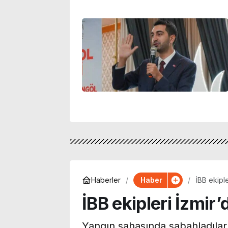
Haber
Haberler
İBB ekipl
İBB ekipleri İzmir
Yangın sahasında sabahladılar,