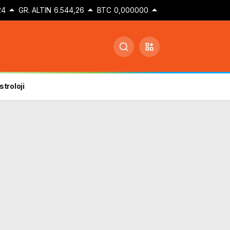
24
GR. ALTIN
6.544,26
BTC
0,000000
stroloji