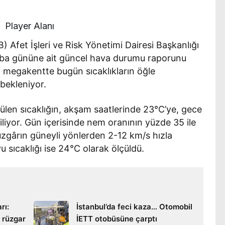
Player Alanı
) Afet İşleri ve Risk Yönetimi Dairesi Başkanlığı
 gününe ait güncel hava durumu raporunu
e, megakentte bugün sıcaklıkların öğle
bekleniyor.
ülen sıcaklığın, akşam saatlerinde 23°C’ye, gece
iliyor. Gün içerisinde nem oranının yüzde 35 ile
rüzgârın güneyli yönlerden 2-12 km/s hızla
yu sıcaklığı ise 24°C olarak ölçüldü.
rı:
İstanbul’da feci kaza… Otomobil
 rüzgar
İETT otobüsüne çarptı