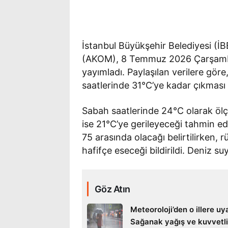
İstanbul Büyükşehir Belediyesi (İBB
(AKOM), 8 Temmuz 2026 Çarşamba
yayımladı. Paylaşılan verilere gör
saatlerinde 31°C’ye kadar çıkması 
Sabah saatlerinde 24°C olarak ölç
ise 21°C’ye gerileyeceği tahmin ed
75 arasında olacağı belirtilirken, 
hafifçe eseceği bildirildi. Deniz su
Göz Atın
Meteoroloji’den o illere uya
Sağanak yağış ve kuvvetli