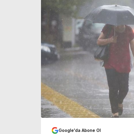
tutar belli oldu
açıkladı
Google'da Abone Ol