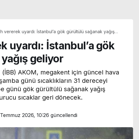
h vererek uyardı: İstanbul’a gök gürültülü sağanak yağış
k uyardı: İstanbul’a gök
yağış geliyor
i (İBB) AKOM, megakent için güncel hava
şamba günü sıcaklıkların 31 dereceyi
be günü gök gürültülü sağanak yağış
urucu sıcaklar geri dönecek.
 Temmuz 2026, 10:26
güncellendi
’den
 uyarı:
Bakan Gürlek, Behçet
yerek
Oktay’ın ailesi ile