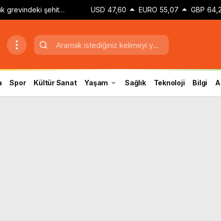
k grevindeki şehit
USD
47,60
EURO
55,07
GBP
64,
Hakkınız verilene
a
Spor
Kültür Sanat
Yaşam
Sağlık
Teknoloji
Bilgi
A