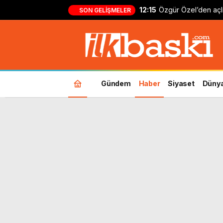
12:15
Özgür Özel’den açlı
SON GELIŞMELER
ailelerine destek: ‘
kadar yanınızdayız’
Gündem
Haber
Siyaset
Düny