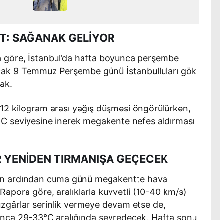
T: SAĞANAK GELİYOR
a göre, İstanbul’da hafta boyunca perşembe
cak 9 Temmuz Perşembe günü İstanbulluları gök
ak.
12 kilogram arası yağış düşmesi öngörülürken,
°C seviyesine inerek megakente nefes aldırması
R YENİDEN TIRMANIŞA GEÇECEK
ün ardından cuma günü megakentte hava
 Rapora göre, aralıklarla kuvvetli (10-40 km/s)
zgârlar serinlik vermeye devam etse de,
unca 29-33°C aralığında seyredecek. Hafta sonu