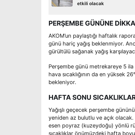
etkili olacak
PERŞEMBE GÜNÜNE DİKKA
AKOM’un paylaştığı haftalık rapor
günü hariç yağış beklenmiyor. An
gürültülü sağanak yağış karşılayac
Perşembe günü metrekareye 5 ila 
hava sıcaklığının da en yüksek 26
bekleniyor.
HAFTA SONU SICAKLIKLA
Yağışlı geçecek perşembe günün
yeniden az bulutlu ve açık olacak.
esen poyraz (kuzeydoğu) yönlü rü
sıcaklıklar önümüzdeki hafta boy