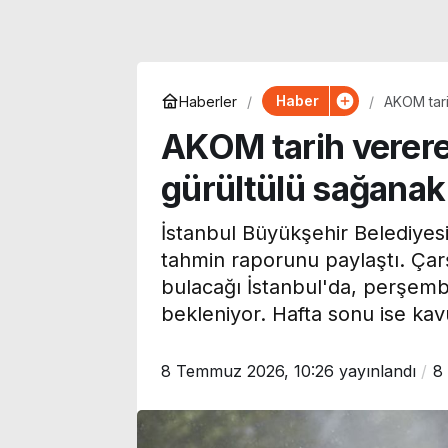
Haber
Haberler
AKOM tari
geliyor
AKOM tarih verere
gürültülü sağanak 
İstanbul Büyükşehir Belediyes
tahmin raporunu paylaştı. Çar
bulacağı İstanbul'da, perşem
bekleniyor. Hafta sonu ise kav
Uzman isim yeni dönemi
8 Temmuz 2026, 10:26
yayınlandı
8
duyurdu: Prim borcu
Rıdvan Dilmen
olan emeklilerin
Fenerbahçe’ye
aylıklarından kesilecek
‘Sakın ha!’ di