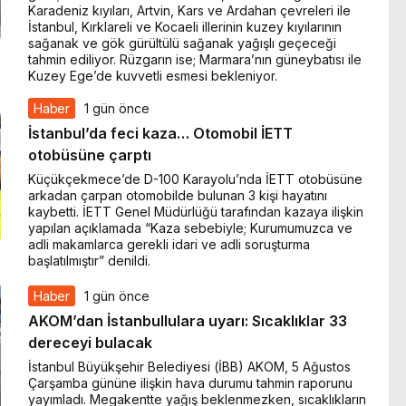
Karadeniz kıyıları, Artvin, Kars ve Ardahan çevreleri ile
İstanbul, Kırklareli ve Kocaeli illerinin kuzey kıyılarının
sağanak ve gök gürültülü sağanak yağışlı geçeceği
tahmin ediliyor. Rüzgarın ise; Marmara’nın güneybatısı ile
Kuzey Ege’de kuvvetli esmesi bekleniyor.
Haber
1 gün önce
İstanbul’da feci kaza… Otomobil İETT
otobüsüne çarptı
Küçükçekmece’de D-100 Karayolu’nda İETT otobüsüne
arkadan çarpan otomobilde bulunan 3 kişi hayatını
kaybetti. İETT Genel Müdürlüğü tarafından kazaya ilişkin
yapılan açıklamada “Kaza sebebiyle; Kurumumuzca ve
adli makamlarca gerekli idari ve adli soruşturma
başlatılmıştır” denildi.
Haber
1 gün önce
AKOM’dan İstanbullulara uyarı: Sıcaklıklar 33
dereceyi bulacak
İstanbul Büyükşehir Belediyesi (İBB) AKOM, 5 Ağustos
Çarşamba gününe ilişkin hava durumu tahmin raporunu
yayımladı. Megakentte yağış beklenmezken, sıcaklıkların