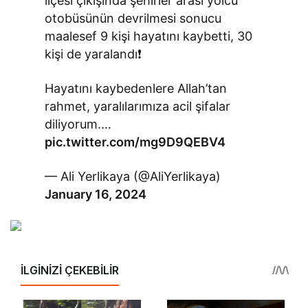
ilçesi çıkışında şehirler arası yolcu
otobüsünün devrilmesi sonucu
maalesef 9 kişi hayatını kaybetti, 30
kişi de yaralandı❗️
Hayatını kaybedenlere Allah’tan
rahmet, yaralılarımıza acil şifalar
diliyorum.…
pic.twitter.com/mg9D9QEBV4
— Ali Yerlikaya (@AliYerlikaya)
January 16, 2024