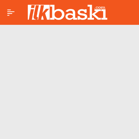
Mersin’de katliam
Paylaş
gibi kaza! Çok sayıda
ölü ve yaralı var