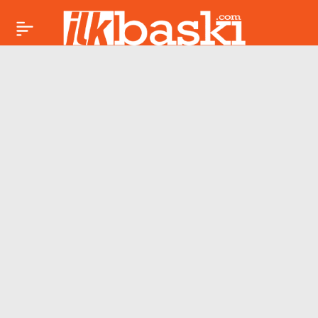
Ardahan’da
Paylaş
termometreler sıfırın
altında 7.4’ü gördü!