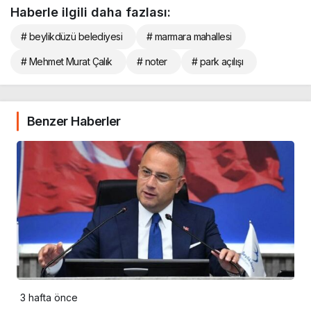
Haberle ilgili daha fazlası:
# beylikdüzü belediyesi
# marmara mahallesi
# Mehmet Murat Çalık
# noter
# park açılışı
Benzer Haberler
3 hafta önce