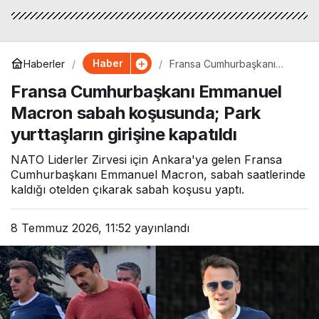
Haber
Haberler
Fransa Cumhurbaşkanı
Emmanuel Macron sabah
Fransa Cumhurbaşkanı Emmanuel
koşusunda; Park yurttaşların
girişine kapatıldı
Macron sabah koşusunda; Park
yurttaşların girişine kapatıldı
NATO Liderler Zirvesi için Ankara'ya gelen Fransa
Cumhurbaşkanı Emmanuel Macron, sabah saatlerinde
kaldığı otelden çıkarak sabah koşusu yaptı.
8 Temmuz 2026, 11:52
yayınlandı