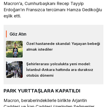
Macron’a, Cumhurbaşkanı Recep Tayyip
Erdoğan’ın Fransızca tercümanı Hamza Gedikoğlu
eşlik etti.
Göz Atın
Özel hastanede skandal: Yaşayan bebeği
almak istediler
Şehirlerarası yolculukta yeni model:
İstanbul-Ankara hattında ara duraksız
otobüs dönemi
PARK YURTTAŞLARA KAPATILDI
Macron, beraberindekilerle birlikte Arjantin
Caddesi ve İran Caddesi üzerinden Seğmenler