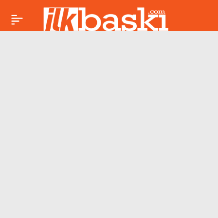
Fransa
Paylaş
Cumhurbaşkanı
Emmanuel Macron
sabah koşusunda;
Park yurttaşların
girişine kapatıldı