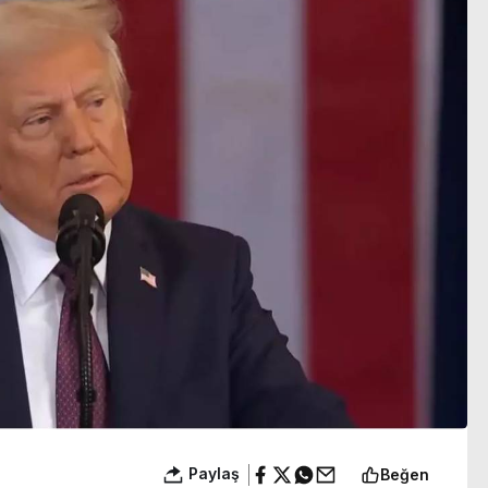
gözaltına alındı
Paylaş
Beğen