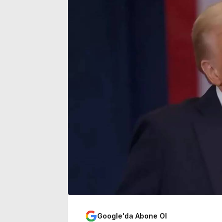
durum belli oldu
açıklaması
Google'da Abone Ol