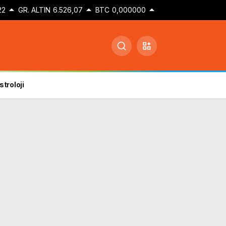
22
GR. ALTIN
6.526,07
BTC
0,000000
stroloji