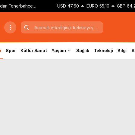
dan Fenerbahçe
USD
47,60
EURO
55,10
GBP
64,
a
Spor
Kültür Sanat
Yaşam
Sağlık
Teknoloji
Bilgi
A