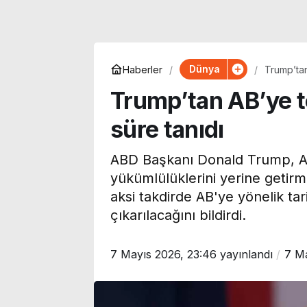
Dünya
Haberler
Trump’tan
Trump’tan AB’ye t
süre tanıdı
ABD Başkanı Donald Trump, Avr
yükümlülüklerini yerine getirm
aksi takdirde AB'ye yönelik ta
çıkarılacağını bildirdi.
7 Mayıs 2026, 23:46
yayınlandı
7 Ma
Özgür Ceylan duyurdu:
Galatasaray’ı
YENİ Parti’nin bağış
gündemindeki
kampanyasında son
Batrakov’dan 