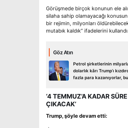
Görüşmede birçok konunun ele alın
silaha sahip olamayacağı konusun
bir rejimin, milyonları öldürebil
mutabık kaldık” ifadelerini kullandı
Göz Atın
Petrol şirketlerinin milyar
dolarlık kârı Trump’ı kızdır
fazla para kazanıyorlar, b
hoşuma gitmiyor’
‘4 TEMMUZ’A KADAR SÜRE
ÇIKACAK’
Trump, şöyle devam etti: