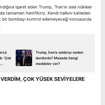
dığına işaret eden Trump, “İran’ın asla nükleer
da tamamen hemfikiriz. Kendi halkını katleden
ecek bir bombayı kontrol edemeyeceği konusunda
.
larca
Trump, İran’a saldırıyı neden
dı: ‘Çok
durdurdu? Masada hangi
u
maddeler var?
 VERDİM, ÇOK YÜSEK SEVİYELERE