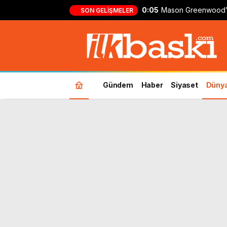
0:05
Mason Greenwood’
SON GELIŞMELER
formasıyla ilk gol!
Gündem
Haber
Siyaset
Düny