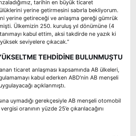
zaladığımız, tarihin en büyük ticaret
üklerini yerine getirmesini sabırla bekliyorum.
ni yerine getireceği ve anlaşma gereği gümrük
ilmişti. Ülkemizin 250. kuruluş yıl dönümüne (4
nımayı kabul ettim, aksi takdirde ne yazık ki
 yüksek seviyelere çıkacak.”
 YÜKSELTME TEHDİDİNE BULUNMUŞTU
lanan ticaret anlaşması kapsamında AB ülkeleri,
ygulamamayı kabul ederken ABD’nin AB menşeli
uygulayacağı açıklanmıştı.
sına uymadığı gerekçesiyle AB menşeli otomobil
rgisi oranının yüzde 25’e çıkarılacağını