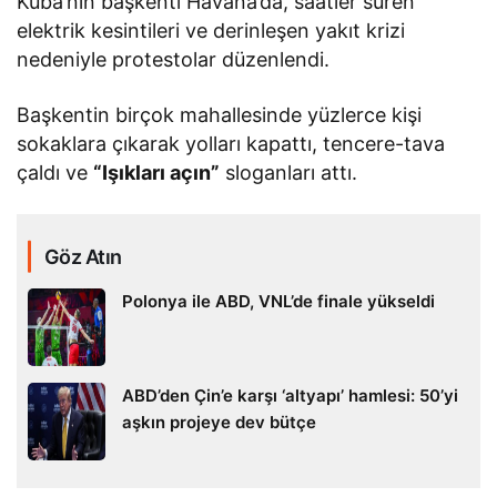
Küba’nın başkenti Havana’da, saatler süren
elektrik kesintileri ve derinleşen yakıt krizi
nedeniyle protestolar düzenlendi.
Başkentin birçok mahallesinde yüzlerce kişi
sokaklara çıkarak yolları kapattı, tencere-tava
çaldı ve
“Işıkları açın”
sloganları attı.
Göz Atın
Polonya ile ABD, VNL’de finale yükseldi
ABD’den Çin’e karşı ‘altyapı’ hamlesi: 50’yi
aşkın projeye dev bütçe