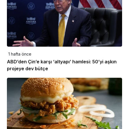
1 hafta önce
ABD’den Çin’e karşı ‘altyapı’ hamlesi: 50’yi aşkın
projeye dev bütçe