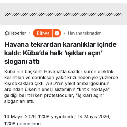
Dünya
Haberler
Havana tekrardan
karanlıklar içinde kaldı:
Havana tekrardan karanlıklar içinde
Küba’da halk ‘ışıkları açın’
sloganı attı
kaldı: Küba’da halk ‘ışıkları açın’
sloganı attı
Küba’nın başkenti Havana’da saatler süren elektrik
kesintileri ve derinleşen yakıt krizi nedeniyle yüzlerce
kişi sokaklara çıktı. ABD’nin yakıt ambargosunun
ardından ülkenin enerji sisteminin “kritik noktaya”
geldiği belirtilirken protestocular, “Işıkları açın”
sloganları attı.
14 Mayıs 2026, 12:08
yayınlandı
14 Mayıs 2026,
12:08
güncellendi