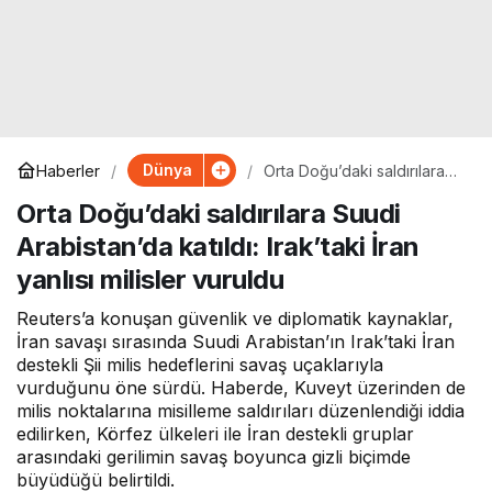
Dünya
Haberler
Orta Doğu’daki saldırılara
Suudi Arabistan’da katıldı:
Orta Doğu’daki saldırılara Suudi
Irak’taki İran yanlısı milisler
vuruldu
Arabistan’da katıldı: Irak’taki İran
yanlısı milisler vuruldu
Reuters’a konuşan güvenlik ve diplomatik kaynaklar,
İran savaşı sırasında Suudi Arabistan’ın Irak’taki İran
destekli Şii milis hedeflerini savaş uçaklarıyla
vurduğunu öne sürdü. Haberde, Kuveyt üzerinden de
milis noktalarına misilleme saldırıları düzenlendiği iddia
edilirken, Körfez ülkeleri ile İran destekli gruplar
arasındaki gerilimin savaş boyunca gizli biçimde
büyüdüğü belirtildi.