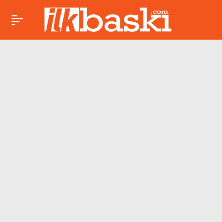
Havana tekrardan
Paylaş
karanlıklar içinde
kaldı: Küba’da halk
‘ışıkları açın’ sloganı
attı