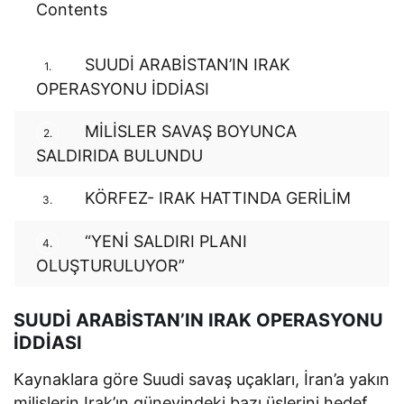
Contents
SUUDİ ARABİSTAN’IN IRAK
1.
OPERASYONU İDDİASI
MİLİSLER SAVAŞ BOYUNCA
2.
SALDIRIDA BULUNDU
KÖRFEZ- IRAK HATTINDA GERİLİM
3.
“YENİ SALDIRI PLANI
4.
OLUŞTURULUYOR”
SUUDİ ARABİSTAN’IN IRAK OPERASYONU
İDDİASI
Kaynaklara göre Suudi savaş uçakları, İran’a yakın
milislerin Irak’ın güneyindeki bazı üslerini hedef