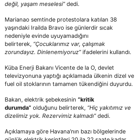
değil, yaşam meselesi”
dedi.
Marianao semtinde protestolara katılan 38
yaşındaki Irailda Bravo ise günlerdir sıcak
nedeniyle evinde uyuyamadığını
belirterek,
“Çocuklarımız var, çalışmak
zorundayız. Dinlenemiyoruz”
ifadelerini kullandı.
Küba Enerji Bakanı Vicente de la O, devlet
televizyonuna yaptığı açıklamada ülkenin dizel ve
fuel oil stoklarının tamamen tükendiğini duyurdu.
Bakan, elektrik şebekesinin
“kritik
durumda”
olduğunu belirterek,
“Hiç yakıtımız ve
dizelimiz yok. Rezervimiz kalmadı”
dedi.
Açıklamaya göre Havana’nın bazı bölgelerinde
günlük elektrik kesintileri 20 ila 22 saate kadar