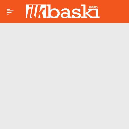
Kriz Küba’yı sarstı:
Paylaş
Günlük hayat durma
noktasına geldi