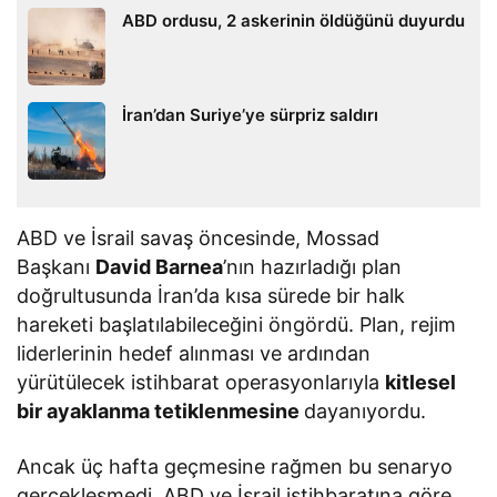
ABD ordusu, 2 askerinin öldüğünü duyurdu
İran’dan Suriye’ye sürpriz saldırı
ABD ve İsrail savaş öncesinde, Mossad
Başkanı
David Barnea
’nın hazırladığı plan
doğrultusunda İran’da kısa sürede bir halk
hareketi başlatılabileceğini öngördü. Plan, rejim
liderlerinin hedef alınması ve ardından
yürütülecek istihbarat operasyonlarıyla
kitlesel
bir ayaklanma tetiklenmesine
dayanıyordu.
Ancak üç hafta geçmesine rağmen bu senaryo
gerçekleşmedi. ABD ve İsrail istihbaratına göre