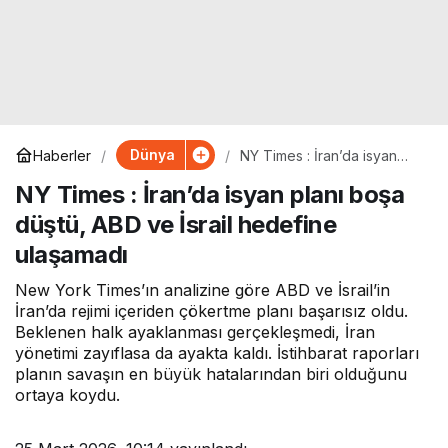
Dünya
Haberler
NY Times : İran’da isyan
planı boşa düştü, ABD ve
NY Times : İran’da isyan planı boşa
İsrail hedefine ulaşamadı
düştü, ABD ve İsrail hedefine
ulaşamadı
New York Times’ın analizine göre ABD ve İsrail’in
İran’da rejimi içeriden çökertme planı başarısız oldu.
Beklenen halk ayaklanması gerçekleşmedi, İran
yönetimi zayıflasa da ayakta kaldı. İstihbarat raporları
planın savaşın en büyük hatalarından biri olduğunu
ortaya koydu.