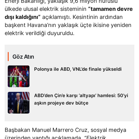
Enerji Bakanlığı, yaklaşık 9,6 milyon nüfuslu
ülkede ulusal elektrik sisteminin
“tamamen devre
dışı kaldığını”
açıklamıştı. Kesintinin ardından
başkent Havana’nın yaklaşık üçte ikisine yeniden
elektrik verildiği duyuruldu.
Göz Atın
Polonya ile ABD, VNL’de finale yükseldi
ABD’den Çin’e karşı ‘altyapı’ hamlesi: 50’yi
aşkın projeye dev bütçe
Başbakan Manuel Marrero Cruz, sosyal medya
üzerinden yaptığı açıklamada,
“Elektrik