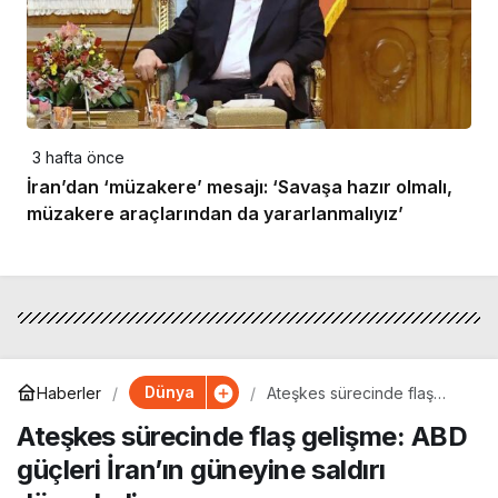
3 hafta önce
İran’dan ‘müzakere’ mesajı: ‘Savaşa hazır olmalı,
müzakere araçlarından da yararlanmalıyız’
Dünya
Haberler
Ateşkes sürecinde flaş
gelişme: ABD güçleri İran’ın
Ateşkes sürecinde flaş gelişme: ABD
güneyine saldırı düzenledi
güçleri İran’ın güneyine saldırı