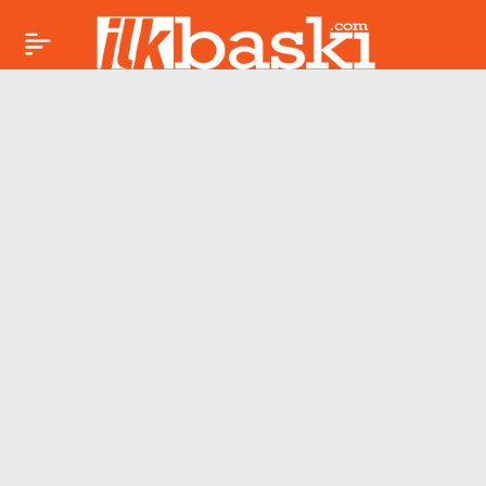
Ateşkes sürecinde
Paylaş
flaş gelişme: ABD
güçleri İran’ın
güneyine saldırı
düzenledi