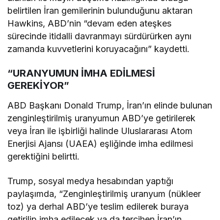
belirtilen İran gemilerinin bulunduğunu aktaran
Hawkins, ABD’nin “devam eden ateşkes
sürecinde itidalli davranmayı sürdürürken aynı
zamanda kuvvetlerini koruyacağını” kaydetti.
“URANYUMUN İMHA EDİLMESİ
GEREKİYOR”
ABD Başkanı Donald Trump, İran’ın elinde bulunan
zenginleştirilmiş uranyumun ABD’ye getirilerek
veya İran ile işbirliği halinde Uluslararası Atom
Enerjisi Ajansı (UAEA) eşliğinde imha edilmesi
gerektiğini belirtti.
Trump, sosyal medya hesabından yaptığı
paylaşımda, “Zenginleştirilmiş uranyum (nükleer
toz) ya derhal ABD’ye teslim edilerek buraya
getirilip imha edilecek ya da tercihen İran’ın