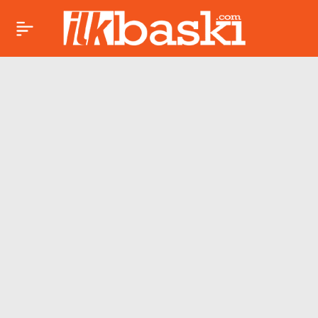
Macron-Brigitte
Paylaş
krizinin arkasındaki
sır: Macron ve
Fransız oyuncunun
mesajları
konuşuluyor