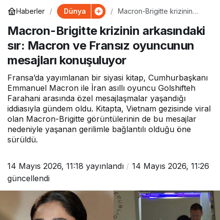
Dünya
Haberler
Macron-Brigitte krizinin
arkasındaki sır: Macron ve
Macron-Brigitte krizinin arkasındaki
Fransız oyuncunun
mesajları konuşuluyor
sır: Macron ve Fransız oyuncunun
mesajları konuşuluyor
Fransa’da yayımlanan bir siyasi kitap, Cumhurbaşkanı
Emmanuel Macron ile İran asıllı oyuncu Golshifteh
Farahani arasında özel mesajlaşmalar yaşandığı
iddiasıyla gündem oldu. Kitapta, Vietnam gezisinde viral
olan Macron-Brigitte görüntülerinin de bu mesajlar
nedeniyle yaşanan gerilimle bağlantılı olduğu öne
sürüldü.
14 Mayıs 2026, 11:18
yayınlandı
14 Mayıs 2026, 11:26
güncellendi