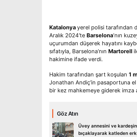
Katalonya
yerel polisi tarafından
Aralık 2024’te
Barselona
‘nın kuz
uçurumdan düşerek hayatını kaybed
sıfatıyla, Barselona’nın
Martorell
i
hakimine ifade verdi.
Hakim tarafından şart koşulan
1 m
Jonathan Andiç’in pasaportuna el 
bir kez mahkemeye giderek imza atm
Göz Atın
Üvey annesini ve kardeşin
bıçaklayarak katleden er