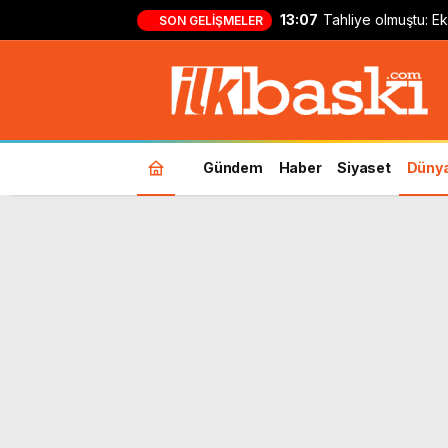
13:07
Tahliye olmuştu: 
SON GELIŞMELER
‘Utku Caner Çaykar
Gündem
Haber
Siyaset
Düny