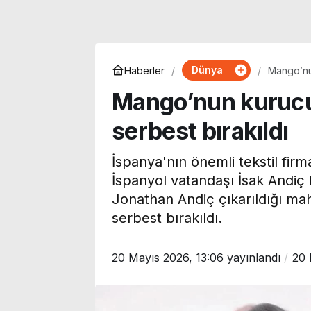
Dünya
Haberler
Mango’nun
Mango’nun kurucus
serbest bırakıldı
İspanya'nın önemli tekstil fi
İspanyol vatandaşı İsak Andiç
Jonathan Andiç çıkarıldığı mah
serbest bırakıldı.
20 Mayıs 2026, 13:06
yayınlandı
20 
Vergi ve SGK
Resmi açıklama geldi:
borçlarında
Altay Bayındır’ın yeni
yapılandırma f