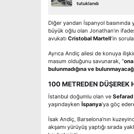
tutuklandı
Diğer yandan İspanyol basınında 
büyük oğlu olan Jonathan’ın ifade
avukatı
Cristobal Martell
‘in sorula
Ayrıca Andiç ailesi de konuya ilişk
masum olduğunu savunarak, “
ona 
bulunmadığına ve bulunmayacağın
100 METREDEN DÜŞEREK H
İstanbul doğumlu olan ve
Sefarad
yaşındayken
İspanya
‘ya göç eder
İsak Andiç, Barselona’nın kuzeyin
akşamı yürüyüş yaptığı sırada yak