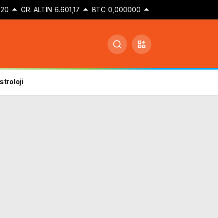
,20
GR. ALTIN
6.601,17
BTC
0,000000
stroloji