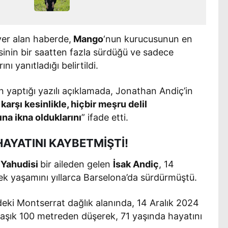
yer alan haberde,
Mango
‘nun kurucusunun en
sinin bir saatten fazla sürdüğü ve sadece
rını yanıtladığı belirtildi.
in yaptığı yazılı açıklamada, Jonathan Andiç’in
karşı kesinlikle, hiçbir meşru delil
a ikna olduklarını
” ifade etti.
AYATINI KAYBETMİŞTİ!
 Yahudisi
bir aileden gelen
İsak Andiç
, 14
ek yaşamını yıllarca Barselona’da sürdürmüştü.
deki Montserrat dağlık alanında, 14 Aralık 2024
laşık 100 metreden düşerek, 71 yaşında hayatını