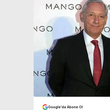
adresi belli oldu
başvuru tarihi 
Google'da Abone Ol