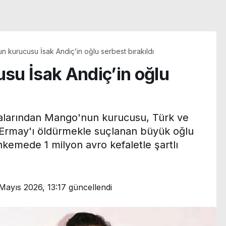
 kurucusu İsak Andiç’in oğlu serbest bırakıldı
u İsak Andiç’in oğlu
rmalarından Mango'nun kurucusu, Türk ve
 Ermay'ı öldürmekle suçlanan büyük oğlu
kemede 1 milyon avro kefaletle şartlı
Mayıs 2026, 13:17
güncellendi
MHP’li Feti Yıldız’dan
‘çerçeve yasa’
ırsatı: Son
açıklaması: Dikkat çeken