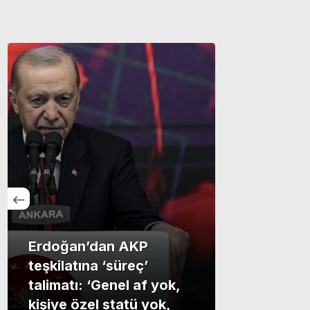
Erdoğan’dan AKP
teşkilatına ‘süreç’
talimatı: ‘Genel af yok,
kişiye özel statü yok,