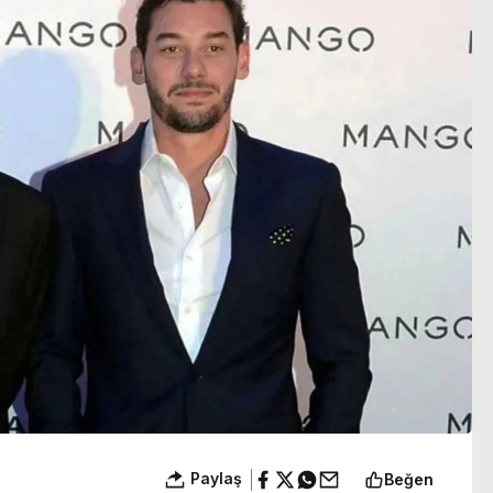
belli oldu
IRA ve FARC örnekleri
Paylaş
Beğen