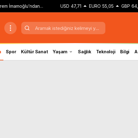
Ekrem İmamoğlu’ndan
USD
47,71
EURO
55,05
GBP
64
a’ mesajı
a
Spor
Kültür Sanat
Yaşam
Sağlık
Teknoloji
Bilgi
A