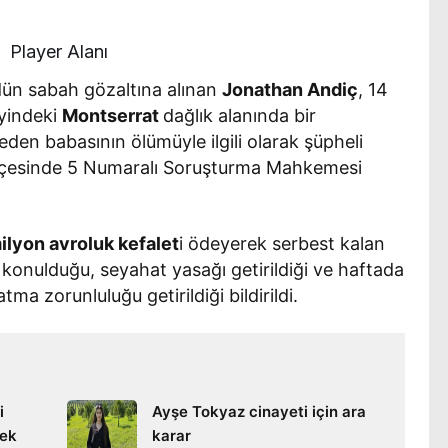
Player Alanı
 dün sabah gözaltına alınan
Jonathan Andiç
, 14
eyindeki
Montserrat
dağlık alanında bir
en babasının ölümüyle ilgili olarak şüpheli
lçesinde 5 Numaralı Soruşturma Mahkemesi
ilyon avroluk kefalet
i ödeyerek serbest kalan
konulduğu, seyahat yasağı getirildiği ve haftada
a zorunluluğu getirildiği bildirildi.
i
Ayşe Tokyaz cinayeti için ara
kek
karar