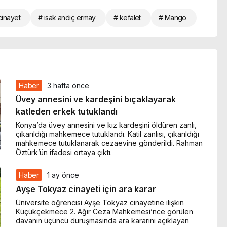
cinayet
# isak andiç ermay
# kefalet
# Mango
Haber
3 hafta önce
Üvey annesini ve kardeşini bıçaklayarak
katleden erkek tutuklandı
Konya’da üvey annesini ve kız kardeşini öldüren zanlı,
çıkarıldığı mahkemece tutuklandı. Katil zanlısı, çıkarıldığı
mahkemece tutuklanarak cezaevine gönderildi. Rahman
Öztürk’ün ifadesi ortaya çıktı.
Haber
1 ay önce
Ayşe Tokyaz cinayeti için ara karar
Üniversite öğrencisi Ayşe Tokyaz cinayetine ilişkin
Küçükçekmece 2. Ağır Ceza Mahkemesi’nce görülen
davanın üçüncü duruşmasında ara kararını açıklayan