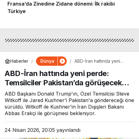
Fransa’da Zinedine Zidane dönemi: İlk rakibi
Türkiye
Dünya
Haberler
ABD-İran hattında yeni
perde: Temsilciler
ABD-İran hattında yeni perde:
Pakistan’da görüşecek…
Temsilciler Pakistan’da görüşecek…
ABD Başkanı Donald Trump'ın, Özel Temsilcisi Steve
Witkoff ile Jared Kushner'i Pakistan'a göndereceği öne
sürüldü. Witkoff ile Kushner'in İran Dışişleri Bakanı
Abbas Erakçi ile görüşmesi bekleniyor.
24 Nisan 2026, 20:05
yayınlandı