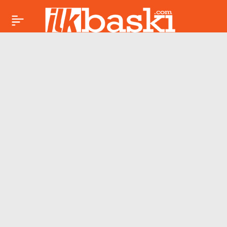
ABD-İran hattında
Paylaş
yeni perde:
Temsilciler
Pakistan’da
görüşecek…