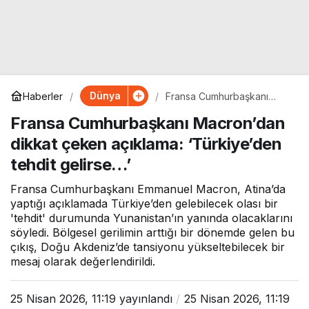
Dünya
Haberler
Fransa Cumhurbaşkanı
Macron’dan dikkat çeken
Fransa Cumhurbaşkanı Macron’dan
açıklama: ‘Türkiye’den
tehdit gelirse…’
dikkat çeken açıklama: ‘Türkiye’den
tehdit gelirse…’
Fransa Cumhurbaşkanı Emmanuel Macron, Atina’da
yaptığı açıklamada Türkiye’den gelebilecek olası bir
'tehdit' durumunda Yunanistan’ın yanında olacaklarını
söyledi. Bölgesel gerilimin arttığı bir dönemde gelen bu
çıkış, Doğu Akdeniz’de tansiyonu yükseltebilecek bir
mesaj olarak değerlendirildi.
25 Nisan 2026, 11:19
yayınlandı
25 Nisan 2026, 11:19