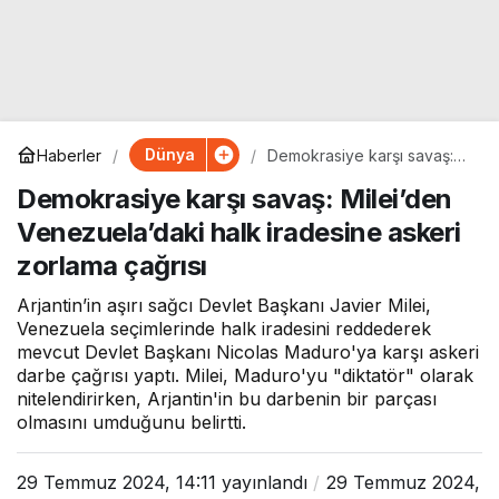
Dünya
Haberler
Demokrasiye karşı savaş:
Milei’den Venezuela’daki
Demokrasiye karşı savaş: Milei’den
halk iradesine askeri
zorlama çağrısı
Venezuela’daki halk iradesine askeri
zorlama çağrısı
Arjantin’in aşırı sağcı Devlet Başkanı Javier Milei,
Venezuela seçimlerinde halk iradesini reddederek
mevcut Devlet Başkanı Nicolas Maduro'ya karşı askeri
darbe çağrısı yaptı. Milei, Maduro'yu "diktatör" olarak
nitelendirirken, Arjantin'in bu darbenin bir parçası
olmasını umduğunu belirtti.
29 Temmuz 2024, 14:11
yayınlandı
29 Temmuz 2024,