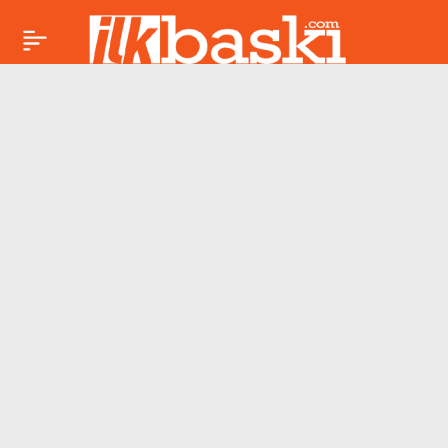
Markiz Adaları,
Paylaş
UNESCO Dünya
Mirası Listesi’ne
alındı!