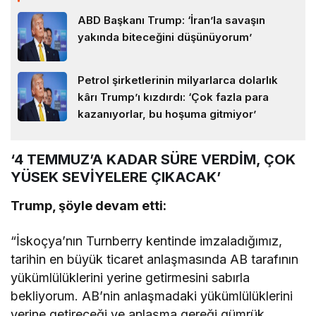
ABD Başkanı Trump: ‘İran’la savaşın
yakında biteceğini düşünüyorum’
Petrol şirketlerinin milyarlarca dolarlık
kârı Trump’ı kızdırdı: ‘Çok fazla para
kazanıyorlar, bu hoşuma gitmiyor’
‘4 TEMMUZ’A KADAR SÜRE VERDİM, ÇOK
YÜSEK SEVİYELERE ÇIKACAK’
Trump, şöyle devam etti:
“İskoçya’nın Turnberry kentinde imzaladığımız,
tarihin en büyük ticaret anlaşmasında AB tarafının
yükümlülüklerini yerine getirmesini sabırla
bekliyorum. AB’nin anlaşmadaki yükümlülüklerini
yerine getireceği ve anlaşma gereği gümrük