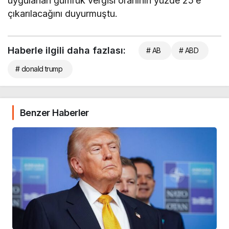
uygulanan gümrük vergisi oranının yüzde 25’e
çıkarılacağını duyurmuştu.
Haberle ilgili daha fazlası:
# AB
# ABD
# donald trump
Benzer Haberler