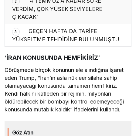
‘4 TEMMUZ’A KADAR SÜRE
2.
VERDİM, ÇOK YÜSEK SEVİYELERE
ÇIKACAK’
GEÇEN HAFTA DA TARİFE
3.
YÜKSELTME TEHDİDİNE BULUNMUŞTU
‘İRAN KONUSUNDA HEMFİKİRİZ’
Görüşmede birçok konunun ele alındığına işaret
eden Trump, “İran’ın asla nükleer silaha sahip
olamayacağı konusunda tamamen hemfikiriz.
Kendi halkını katleden bir rejimin, milyonları
öldürebilecek bir bombayı kontrol edemeyeceği
konusunda mutabık kaldık” ifadelerini kullandı.
Göz Atın