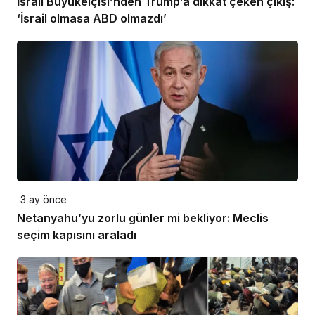
İsrail Büyükelçisi’nden Trump’a dikkat çeken çıkış:
‘İsrail olmasa ABD olmazdı’
3 ay önce
Netanyahu’yu zorlu günler mi bekliyor: Meclis
seçim kapısını araladı