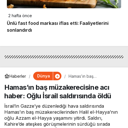
2 hafta önce
Ünlü fast food markası iflas etti: Faaliyetlerini
sonlandırdı
Dünya
Haberler
Hamas’ın baş
müzakerecisine acı haber:
Hamas’ın baş müzakerecisine acı
Oğlu İsrail saldırısında öldü
haber: Oğlu İsrail saldırısında öldü
İsrail’in Gazze’ye düzenlediği hava saldırısında
Hamas’ın baş müzakerecilerinden Halil el-Hayya’nın
oğlu Azzam el-Hayya yaşamını yitirdi. Saldırı,
Kahire’de ateşkes görüşmelerinin sürdüğü sırada