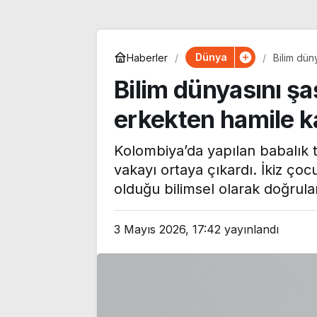
Dünya
Haberler
Bilim dün
Bilim dünyasını şa
erkekten hamile ka
Kolombiya’da yapılan babalık t
vakayı ortaya çıkardı. İkiz çocu
olduğu bilimsel olarak doğrula
3 Mayıs 2026, 17:42
yayınlandı
CHP’li Tepebaşı
Özgür Özel’de
Belediye Başkanı Ahmet
Monde’a çarpıc
Ataç, 54 yıllık parti
‘Bu sürecin kır