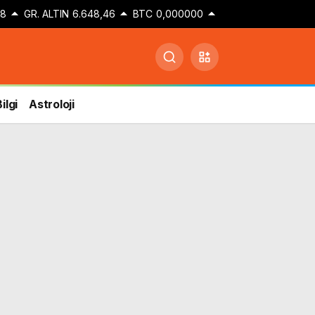
48
GR. ALTIN
6.648,46
BTC
0,000000
ilgi
Astroloji