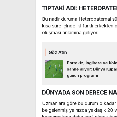
TIPTAKİ ADI: HETEROPA
Bu nadir duruma Heteropaternal süp
kısa süre içinde iki farklı erkekten
oluşması anlamına geliyor.
Göz Atın
Portekiz, İngiltere ve Ko
sahne alıyor: Dünya Kupa
günün programı
DÜNYADA SON DERECE NA
Uzmanlara göre bu durum o kadar na
belgelenmiş yalnızca yaklaşık 20 
kazanmaktan daha zor” olarak tanı