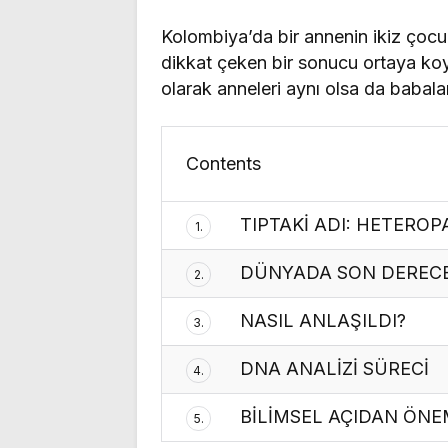
Kolombiya’da bir annenin ikiz çocukl
dikkat çeken bir sonucu ortaya koy
olarak anneleri aynı olsa da babaları
Contents
TIPTAKİ ADI: HETERO
1.
DÜNYADA SON DERECE
2.
NASIL ANLAŞILDI?
3.
DNA ANALİZİ SÜRECİ
4.
BİLİMSEL AÇIDAN ÖNE
5.