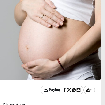
sezon heyecanı başlıyor
Paylaş
2
Player Alanı