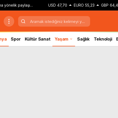
zına yönelik paylaşım
USD
47,70
EURO
55,23
GBP
64,
 adli kontrol kararı
nya
Spor
Kültür Sanat
Yaşam
Sağlık
Teknoloji
B