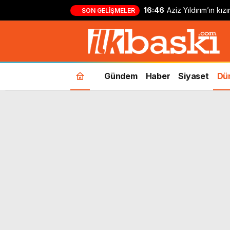
16:46
Aziz Yıldırım’ın kı
SON GELIŞMELER
yapan kişi hakkında
Gündem
Haber
Siyaset
Dü