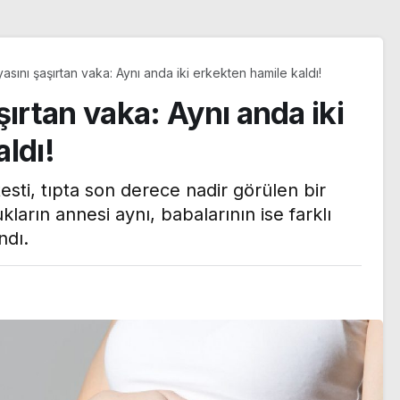
yasını şaşırtan vaka: Aynı anda iki erkekten hamile kaldı!
şırtan vaka: Aynı anda iki
ldı!
esti, tıpta son derece nadir görülen bir
kların annesi aynı, babalarının ise farklı
ndı.
n Le
ı yazı:
ılma
Trendyol 1. Lig’de yeni