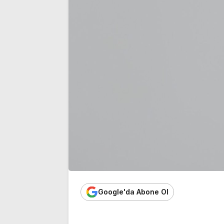
üyeliğinden istifa etti
noktası…’
Google'da Abone Ol