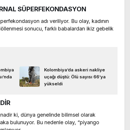
TERNAL SÜPERFEKONDASYON
erfekondasyon adı veriliyor. Bu olay, kadının
 döllenmesi sonucu, farklı babalardan ikiz gebelik
lombiya
Kolombiya’da askeri nakliye
sı’nda
uçağı düştü: Ölü sayısı 66’ya
yükseldi
DİR
dir ki, dünya genelinde bilimsel olarak
vaka bulunuyor. Bu nedenle olay, “piyango
mlanıyor.