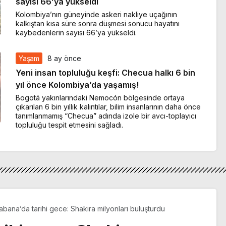
sayısı 66’ya yükseldi
Kolombiya’nın güneyinde askeri nakliye uçağının
kalkıştan kısa süre sonra düşmesi sonucu hayatını
kaybedenlerin sayısı 66’ya yükseldi.
Yaşam
8 ay önce
Yeni insan topluluğu keşfi: Checua halkı 6 bin
yıl önce Kolombiya’da yaşamış!
Bogotá yakınlarındaki Nemocón bölgesinde ortaya
çıkarılan 6 bin yıllık kalıntılar, bilim insanlarının daha önce
tanımlanmamış “Checua” adında izole bir avcı-toplayıcı
topluluğu tespit etmesini sağladı.
bana’da tarihi gece: Shakira milyonları buluşturdu