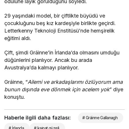
ödülüne layık görüldüğünü söyledi.
29 yaşındaki model, bir çiftlikte büyüdü ve
çocukluğunu beş kız kardeşiyle birlikte geçirdi.
Letterkenny Teknoloji Enstitüsü’nde hemşirelik
eğitimi aldı.
Çift, şimdi Gráinne’in İrlanda’da olmasını umduğu
düğünlerini planlıyor. Ancak bu arada
Avustralya’da kalmayı planlıyor.
Gráinne, “
Ailemi ve arkadaşlarımı özlüyorum ama
bunun dışında eve dönmek için acelem yok
” diye
konuştu.
Haberle ilgili daha fazlası:
# Gráinne Gallanagh
# İrlanda
# kainat güzeli