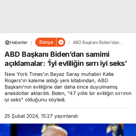
Dünya
Haberler
ABD Başkanı Biden’dan
samimi açıklamalar: ‘İyi
ABD Başkanı Biden’dan samimi
evliliğin sırrı iyi seks’
açıklamalar: ‘İyi evliliğin sırrı iyi seks’
New York Times'ın Beyaz Saray muhabiri Katie
Rogers'ın kaleme aldığı yeni kitabından, ABD
Başkanı'nın evliliğine dair daha önce duyulmamış
anekdotlar aktarıldı. Biden, "47 yıllık bir evliliğin sırrının
iyi seks" olduğunu söyledi.
25 Şubat 2024, 15:27
yayınlandı