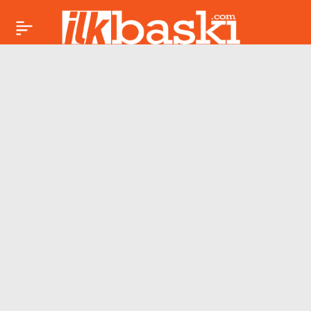
Kainat Güzeli
Paylaş
seçilmişti! Yeni
mesleği duyanları
şaşkına çevirdi