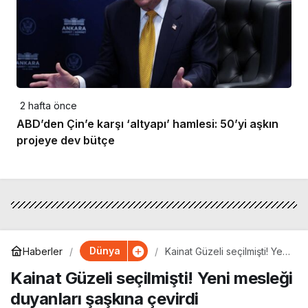
2 hafta önce
ABD’den Çin’e karşı ‘altyapı’ hamlesi: 50’yi aşkın
projeye dev bütçe
Dünya
Haberler
Kainat Güzeli seçilmişti! Yeni
mesleği duyanları şaşkına
Kainat Güzeli seçilmişti! Yeni mesleği
çevirdi
duyanları şaşkına çevirdi