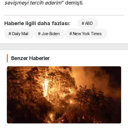
sevişmeyi tercih ederim
” demişti.
Haberle ilgili daha fazlası:
# ABD
# Daily Mail
# Joe Biden
# New York Times
Benzer Haberler