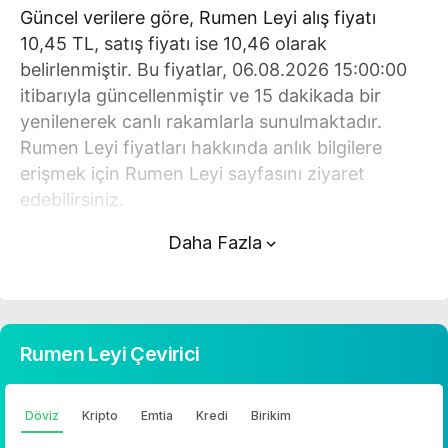
Güncel verilere göre, Rumen Leyi alış fiyatı
10,45 TL, satış fiyatı ise 10,46 olarak
belirlenmiştir. Bu fiyatlar, 06.08.2026 15:00:00
itibarıyla güncellenmiştir ve 15 dakikada bir
yenilenerek canlı rakamlarla sunulmaktadır.
Rumen Leyi fiyatları hakkında anlık bilgilere
erişmek için Rumen Leyi sayfasını ziyaret
edebilirsiniz.
Daha Fazla
Rumen Leyi (TL) fiyatı bugün yükseldi.
Rumen Leyi anlık olarak 10,46 TL fiyatından
işlem görmektedir ve 24 saatlik yaklaşık işlem
hacmi 0. Fiyatı son 24 saatte -0,170000 değişim
Rumen Leyi Çevirici
göstermiştir..
Rumen Leyi hesaplama işlemleri için, sayfanın
Döviz
Kripto
Emtia
Kredi
Birikim
üstünde yer alan çevirici aracını kullanarak