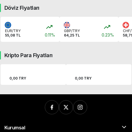
Döviz Fiyatları
EUR/TRY
GBP/TRY
CHF/
0.11%
0.23%
55,08 TL
64,25 TL
58,7
Kripto Para Fiyatları
0,00 TRY
0,00 TRY
Kurumsal