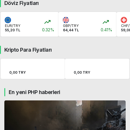
Döviz Fiyatları
EUR/TRY
GBP/TRY
CHF/
0.32%
0.41%
55,20 TL
64,44 TL
59,0
Kripto Para Fiyatları
0,00 TRY
0,00 TRY
En yeni PHP haberleri