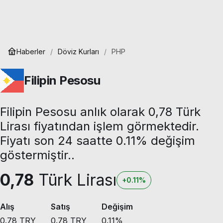
Haberler
Döviz Kurları
PHP
Filipin Pesosu
Filipin Pesosu anlık olarak 0,78 Türk
Lirası fiyatından işlem görmektedir.
Fiyatı son 24 saatte 0.11% değişim
göstermiştir..
0,78
Türk Lirası
+0.11%
Alış
Satış
Değişim
0.78
TRY
0.78
TRY
0.11
%