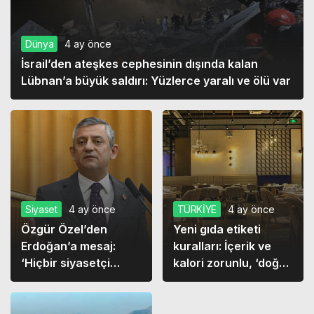
Dünya
4 ay önce
İsrail’den ateşkes cephesinin dışında kalan
Lübnan’a büyük saldırı: Yüzlerce yaralı ve ölü var
Siyaset
4 ay önce
TÜRKİYE
4 ay önce
Özgür Özel’den
Yeni gıda etiketi
Erdoğan’a mesaj:
kuralları: İçerik ve
‘Hiçbir siyasetçi
kalori zorunlu, ‘doğal’
kaçmadı, Erdoğan
ibaresine kısıtlama
kaçacak’