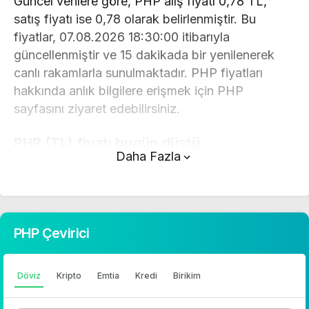
Güncel verilere göre, PHP alış fiyatı 0,78 TL,
satış fiyatı ise 0,78 olarak belirlenmiştir. Bu
fiyatlar, 07.08.2026 18:30:00 itibarıyla
güncellenmiştir ve 15 dakikada bir yenilenerek
canlı rakamlarla sunulmaktadır. PHP fiyatları
hakkında anlık bilgilere erişmek için PHP
sayfasını ziyaret edebilirsiniz.
PHP (TL) fiyatı bugün düştü.
Daha Fazla
PHP anlık olarak 0,78 TL fiyatından işlem
görmektedir ve 24 saatlik yaklaşık işlem hacmi 0.
Fiyatı son 24 saatte 0,110000 değişim
göstermiştir..
PHP Çevirici
PHP hesaplama işlemleri için, sayfanın üstünde
yer alan çevirici aracını kullanarak mevcut fiyatlar
Döviz
Kripto
Emtia
Kredi
Birikim
üzerinden hızlı ve kolay bir şekilde çevirme