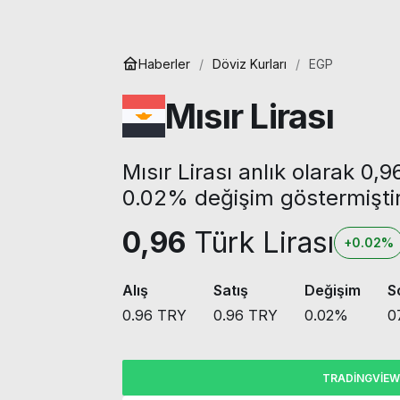
Haberler
Döviz Kurları
EGP
Mısır Lirası
Mısır Lirası anlık olarak 0,
0.02% değişim göstermiştir
0,96
Türk Lirası
+0.02%
Alış
Satış
Değişim
S
0.96
TRY
0.96
TRY
0.02
%
0
TRADINGVIEW