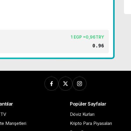
1 EGP =0,96TRY
0.96
antılar
Popüler Sayfalar
 TV
Döviz Kurları
te Manşetleri
Kripto Para Piyasaları