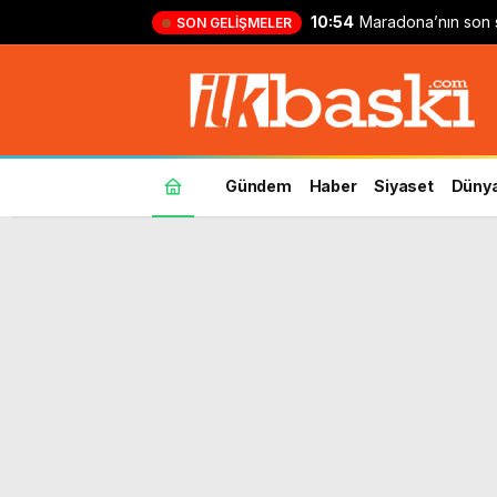
10:54
Maradona’nın son sö
SON GELIŞMELER
‘Hiçbir şey istemiy
Gündem
Haber
Siyaset
Düny