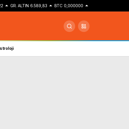
22
GR. ALTIN
6.589,83
BTC
0,000000
stroloji