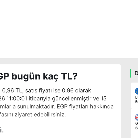
D
EGP bugün kaç TL?
 0,96 TL, satış fiyatı ise 0,96 olarak
E
026 11:00:01 itibarıyla güncellenmiştir ve 15
5
amlarla sunulmaktadır. EGP fiyatları hakkında
asını ziyaret edebilirsiniz.
G
6
ü.