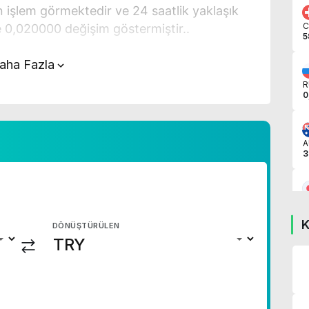
n işlem görmektedir ve 24 saatlik yaklaşık
C
e 0,020000 değişim göstermiştir..
5
nın üstünde yer alan çevirici aracını
aha Fazla
n hızlı ve kolay bir şekilde çevirme
R
0
 EGP fiyatları hakkında detaylı bilgi ve anlık
iz..
A
3
J
0
K
DÖNÜŞTÜRÜLEN
C
7