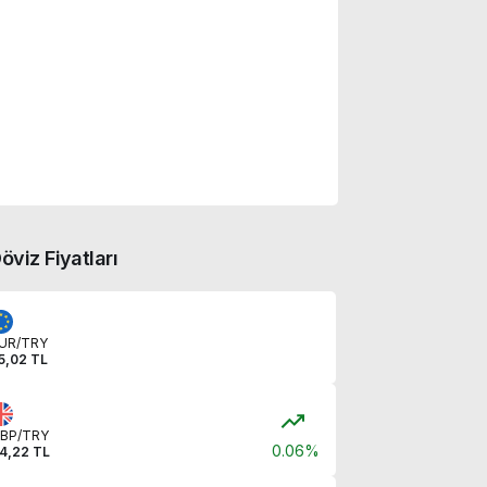
öviz Fiyatları
UR/TRY
5,02 TL
BP/TRY
0.06%
4,22 TL