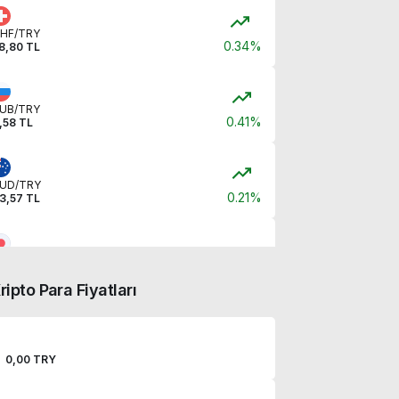
HF/TRY
0.34%
8,80 TL
UB/TRY
0.41%
,58 TL
UD/TRY
0.21%
3,57 TL
PY/TRY
,00 TL
ripto Para Fiyatları
NY/TRY
0.23%
,07 TL
0,00 TRY