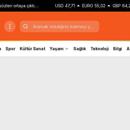
zleri ortaya çıktı:
USD
47,71
EURO
55,02
GBP
64,
orum, hepsi bu’
a
Spor
Kültür Sanat
Yaşam
Sağlık
Teknoloji
Bilgi
A