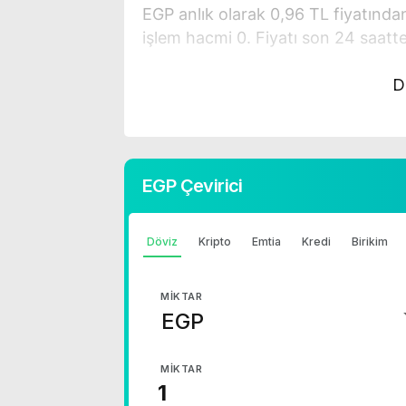
EGP anlık olarak 0,96 TL fiyatında
işlem hacmi 0. Fiyatı son 24 saatt
EGP hesaplama işlemleri için, sayfa
D
kullanarak mevcut fiyatlar üzerinde
işlemlerinizi gerçekleştirebilirsiniz.
güncellemeler için doğru adrestesin
EGP Çevirici
1 Dolar Kaç TL ?
1 Euro Kaç TL ?
Döviz
Kripto
Emtia
Kredi
Birikim
1 Euro Kaç TL ?
1 CHF Kaç TL ?
MIKTAR
1 RUB Kaç TL ?
1 CNY Kaç TL ?
MIKTAR