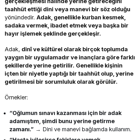
gerçekleşmesi hâlinde yerine getireceğini
taahhüt ettiği dini veya manevi bir söz olduğu
yönündedir.
Adak, genellikle kurban kesmek,
sadaka vermek, ibadet etmek veya başka bir
hayır işlemek şeklinde gerçekleşir.
Adak,
dinî ve kültürel olarak birçok toplumda
yaygın bir uygulamadır ve inançlara göre farklı
şekillerde yerine getirilir.
Genellikle kişinin
içten bir niyetle yaptığı bir taahhüt olup, yerine
getirilmesi bir sorumluluk olarak görülür.
Örnekler:
“Oğlumun sınavı kazanması için bir adak
adamıştım, şimdi bunu yerine getirme
zamanı.”
→ Dini ve manevi bağlamda kullanım.
“Hasta iyileşirse fakirlere yemek