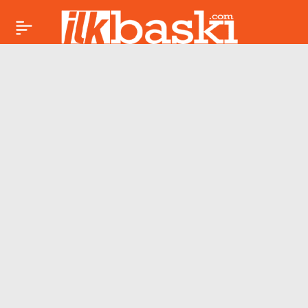
Adaş Nedir, Ne
Paylaş
Anlama Gelir? Adaş
Kelimesinin TDK
Sözlük Anlamı