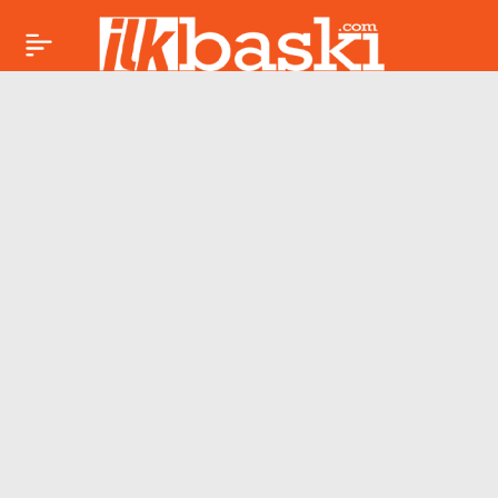
İkizler burcu bugün
Paylaş
parlıyor: Tüm gözler
üzerinizde olabilir