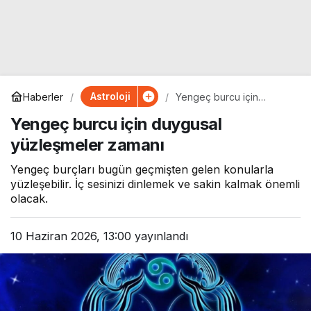
Astroloji
Haberler
Yengeç burcu için
duygusal yüzleşmeler
Yengeç burcu için duygusal
zamanı
yüzleşmeler zamanı
Yengeç burçları bugün geçmişten gelen konularla
yüzleşebilir. İç sesinizi dinlemek ve sakin kalmak önemli
olacak.
10 Haziran 2026, 13:00
yayınlandı