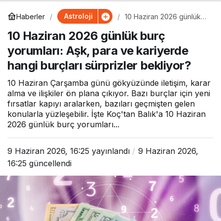
Astroloji
Haberler
10 Haziran 2026 günlük
burç yorumları: Aşk, para
10 Haziran 2026 günlük burç
ve kariyerde hangi
burçları sürprizler
yorumları: Aşk, para ve kariyerde
bekliyor?
hangi burçları sürprizler bekliyor?
10 Haziran Çarşamba günü gökyüzünde iletişim, karar
alma ve ilişkiler ön plana çıkıyor. Bazı burçlar için yeni
fırsatlar kapıyı aralarken, bazıları geçmişten gelen
konularla yüzleşebilir. İşte Koç'tan Balık'a 10 Haziran
2026 günlük burç yorumları...
9 Haziran 2026, 16:25
yayınlandı
9 Haziran 2026,
16:25
güncellendi