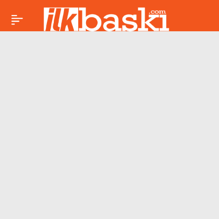
10 Haziran 2026
Paylaş
günlük burç
yorumları: Aşk, para
ve kariyerde hangi
burçları sürprizler
bekliyor?