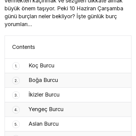
vermekten kaçınmak ve sezgileri dikkate almak
büyük önem taşıyor. Peki 10 Haziran Çarşamba
günü burçları neler bekliyor? İşte günlük burç
yorumları…
Contents
Koç Burcu
1.
Boğa Burcu
2.
İkizler Burcu
3.
Yengeç Burcu
4.
Aslan Burcu
5.