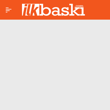
2026 Merkür retrosu
Paylaş
ne zaman
başlayacak? Etkileri
neler olacak?